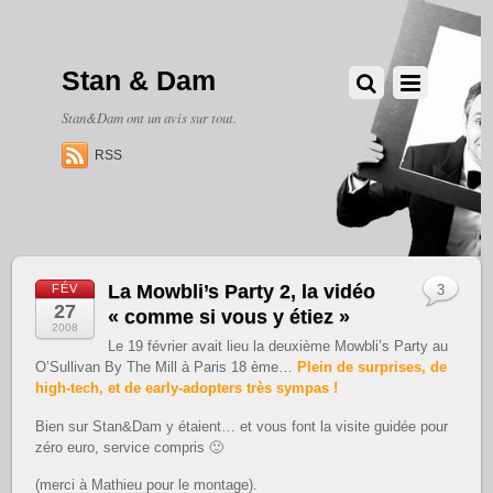
Stan & Dam
Stan&Dam ont un avis sur tout.
RSS
La Mowbli’s Party 2, la vidéo
FÉV
3
27
« comme si vous y étiez »
2008
Le 19 février avait lieu la deuxième Mowbli’s Party au
O’Sullivan By The Mill à Paris 18 ème…
Plein de surprises, de
high-tech, et de early-adopters très sympas !
Bien sur Stan&Dam y étaient… et vous font la visite guidée pour
zéro euro, service compris 🙂
(merci à Mathieu pour le montage).