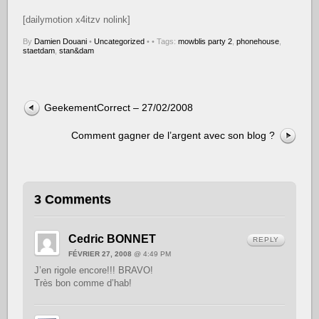
[dailymotion x4itzv nolink]
By
Damien Douani
•
Uncategorized
•
• Tags:
mowblis party 2
,
phonehouse
,
staetdam
,
stan&dam
GeekementCorrect – 27/02/2008
Comment gagner de l’argent avec son blog ?
3 Comments
Cedric BONNET
REPLY
FÉVRIER 27, 2008
@ 4:49 PM
J’en rigole encore!!! BRAVO!
Très bon comme d’hab!