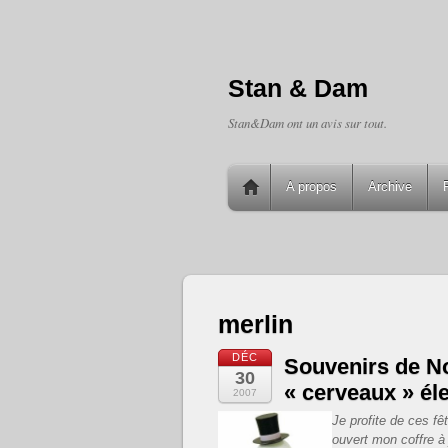
Stan & Dam
Stan&Dam ont un avis sur tout.
A propos
Archive
merlin
DÉC
Souvenirs de Noë
30
« cerveaux » él
2007
Je profite de ces fê
ouvert mon coffre à