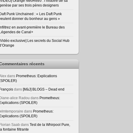
[VIDEO] Orange NeoRetro : l’histoire de sa
genèse par ses trois pères designers
Daft Punk Unchained : « Les Daft Punk
veulent donner du bonheur au gens »
Infiltrez en avant-première le Bureau des
Légendes de Canal+
[Vidéo exclusive] Les secrets du Social Hub
d’Orange
Commentaires récents
Alex
dans
Prometheus: Explications
(SPOILER)
François
dans
[MàJ] BLOGS – Dead end
Diane-alice Radou
dans
Prometheus:
Explications (SPOILER)
wlmtemporaire
dans
Prometheus:
Explications (SPOILER)
Florian Saab
dans
Test de la Whirpool Pure,
la fontaine filtrante