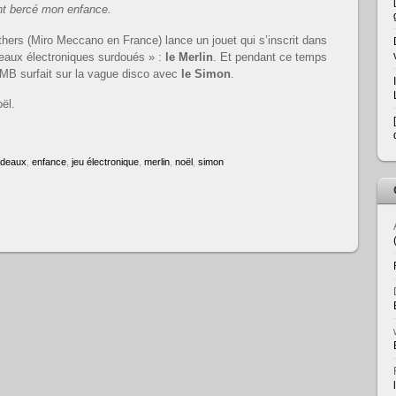
nt bercé mon enfance.
hers (Miro Meccano en France) lance un jouet qui s’inscrit dans
eaux électroniques surdoués » :
le Merlin
. Et pendant ce temps
MB surfait sur la vague disco avec
le Simon
.
oël.
deaux
,
enfance
,
jeu électronique
,
merlin
,
noël
,
simon