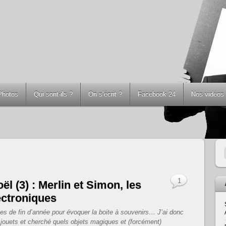
Photos
Qui sont-ils ?
On s’écrit ?
Facebook 24
Nos vidéos
1
l (3) : Merlin et Simon, les
ectroniques
tes de fin d’année pour évoquer la boite à souvenirs… J’ai donc
 jouets et cherché quels objets magiques et (forcément)