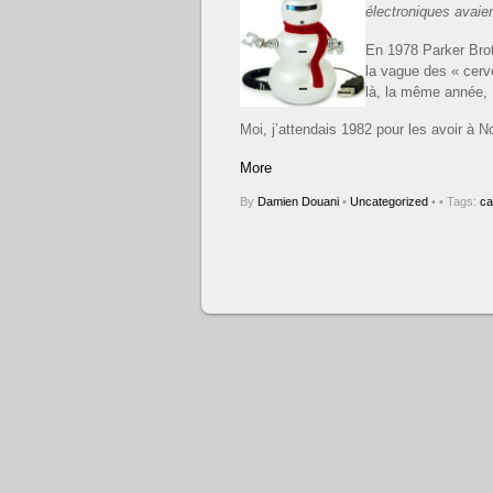
électroniques avaie
En 1978 Parker Brot
la vague des « cerv
là, la même année, 
Moi, j’attendais 1982 pour les avoir à N
More
By
Damien Douani
•
Uncategorized
•
• Tags:
ca