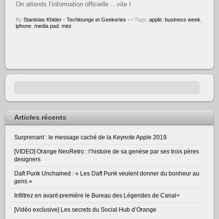
On attends l’information officielle …vite !
By
Stanislas Khider
•
Techlounge et Geekeries
•
• Tags:
apple
,
business week
,
iphone
,
media pad
,
mini
Articles récents
Surprenant : le message caché de la Keynote Apple 2019
[VIDEO] Orange NeoRetro : l’histoire de sa genèse par ses trois pères
designers
Daft Punk Unchained : « Les Daft Punk veulent donner du bonheur au
gens »
Infiltrez en avant-première le Bureau des Légendes de Canal+
[Vidéo exclusive] Les secrets du Social Hub d’Orange