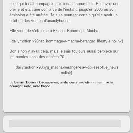
celle qui tenait compagnie aux « sans sommeil ». Elle avait une
oreille et était une complice de l’instant, jusqu’en 2006 où son
émission a été arrêtée. Je suis pourtant certain qu’elle avait un
effet sur les ventes d’anxiolytiques.
Elle vient de s’éteindre à 67 ans. Bonne nuit Macha.
[dailymotion x93nzt_hommage-a-macha-beranger_lifestyle nolink]
Bon sinon y avait cela, mais je suis toujours aussi perplexe sur
les bandes-sons des années 70…
[dailymotion x93pyg_macha-beranger-sa-voix-sest-tue_news
nolink]
By
Damien Douani
•
Découvertes, tendances et société
•
• Tags:
macha
béranger
,
radio
,
radio france