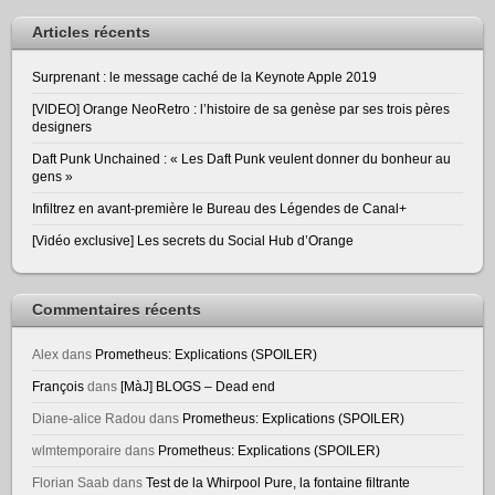
Articles récents
Surprenant : le message caché de la Keynote Apple 2019
[VIDEO] Orange NeoRetro : l’histoire de sa genèse par ses trois pères
designers
Daft Punk Unchained : « Les Daft Punk veulent donner du bonheur au
gens »
Infiltrez en avant-première le Bureau des Légendes de Canal+
[Vidéo exclusive] Les secrets du Social Hub d’Orange
Commentaires récents
Alex
dans
Prometheus: Explications (SPOILER)
François
dans
[MàJ] BLOGS – Dead end
Diane-alice Radou
dans
Prometheus: Explications (SPOILER)
wlmtemporaire
dans
Prometheus: Explications (SPOILER)
Florian Saab
dans
Test de la Whirpool Pure, la fontaine filtrante