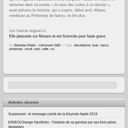
retourner dans sa tombe « Je veux des suites à ce dossier »,
avait prévenu la ministre, qui a surpris, début avril, Albane,
vendeuse au Printemps de Nancy. en lire plus
Lire l’article original ici:
Elle plaisante sur Morano et est licenciée pour faute grave
By
Stanislas Khider
•
Lifestream S&D
•
• Tags:
absolutisme
,
louis
,
nancy
,
printemps
,
result
,
stan
,
veille
,
xvi
Articles récents
Surprenant : le message caché de la Keynote Apple 2019
[VIDEO] Orange NeoRetro : l’histoire de sa genèse par ses trois pères
designers