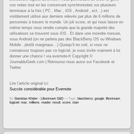
vos notes tout en les conservant synchronisées sur plusieurs
terminaux à la fois ( PC , Mac , iOS , Android , ect…) est
visiblement utilisé aux derniers relevés par plus de 6 millions de
personnes à travers le monde. Un joli score, et qui nous laisse en
même temps nous rendre compte que la grande majorité des
utilisateurs se trouvent sous iOS . Et dans une moindre mesure,
sous Android (on ne parlera pas des BlackBerry OS ou Windows
Mobile , plutôt marginaux…) Quoiqu’il en soit, si vous ne
connaissez toujours pas ce logiciel, je vous invite vraiment à lui
donner une chance ! via evernote-fr Copyright ©
JournalduGeek.com | Retrouvez-nous aussi sur Facebook et
Twitter
Lire l’article original ici:
Succès considérable pour Evernote
By
Stanislas Khider
•
Lifestream S&D
•
• Tags:
blackberry
,
google
,
lifestream
,
logiciel
,
mac
,
millions
,
reader
,
result
,
score
,
stan