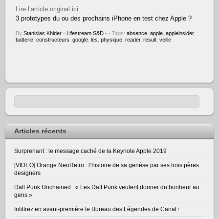
Lire l’article original ici:
3 prototypes du ou des prochains iPhone en test chez Apple ?
By
Stanislas Khider
•
Lifestream S&D
•
• Tags:
absence
,
apple
,
appleinsider
,
batterie
,
constructeurs
,
google
,
les
,
physique
,
reader
,
result
,
veille
Articles récents
Surprenant : le message caché de la Keynote Apple 2019
[VIDEO] Orange NeoRetro : l’histoire de sa genèse par ses trois pères
designers
Daft Punk Unchained : « Les Daft Punk veulent donner du bonheur au
gens »
Infiltrez en avant-première le Bureau des Légendes de Canal+