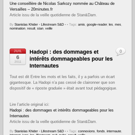
Une conseillère de Nicolas Sarkozy nommée au Château de
Versailles – 20minutes.fr
Article issu de la veille quotidienne de Stan&Dam.
By
Stanislas Khider
•
Lifestream S&D
•
• Tags:
amis
,
google-reader
,
les
,
mes
,
nomination
,
result
,
stan
,
veille
Hadopi : des dommages et
JUIL
0
6
intérêts dommageables pour les
2011
Internautes
Tout est dit Entre les mots et les faits, il y a parfois un écart
gigantesque. La Hadopi n’a pas cessé de claironner que son
dispositif de « riposte graduée » était avant tout pédagogique.
Lire l’article original ici:
Hadopi : des dommages et intérêts dommageables pour les
Internautes
Article issu de la veille quotidienne de Stan&Dam.
By
Stanislas Khider
•
Lifestream S&D
•
• Tags:
connexions
,
fonds
,
internaute
,
internet
,
juge
,
les
,
lifestream
,
nuit
,
pubs
,
result
,
veille