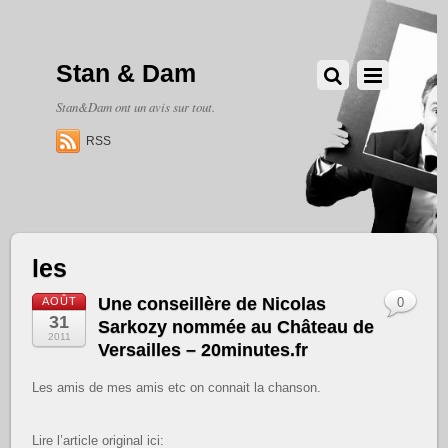
Stan & Dam
Stan&Dam ont un avis sur tout.
RSS
les
Une conseillère de Nicolas
AOÛT
0
31
Sarkozy nommée au Château de
2011
Versailles – 20minutes.fr
Les amis de mes amis etc on connait la chanson.
Lire l’article original ici: