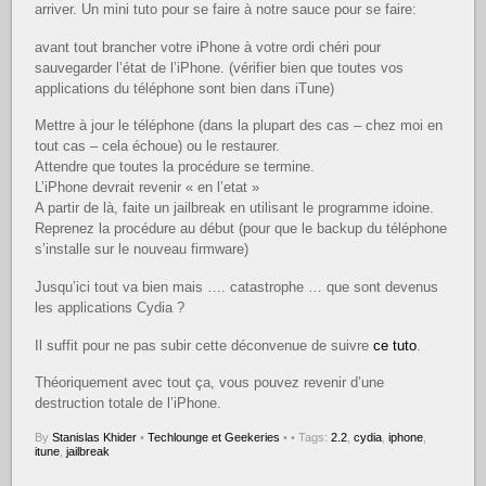
arriver. Un mini tuto pour se faire à notre sauce pour se faire:
avant tout brancher votre iPhone à votre ordi chéri pour
sauvegarder l’état de l’iPhone. (vérifier bien que toutes vos
applications du téléphone sont bien dans iTune)
Mettre à jour le téléphone (dans la plupart des cas – chez moi en
tout cas – cela échoue) ou le restaurer.
Attendre que toutes la procédure se termine.
L’iPhone devrait revenir « en l’etat »
A partir de là, faite un jailbreak en utilisant le programme idoine.
Reprenez la procédure au début (pour que le backup du téléphone
s’installe sur le nouveau firmware)
Jusqu’ici tout va bien mais …. catastrophe … que sont devenus
les applications Cydia ?
Il suffit pour ne pas subir cette déconvenue de suivre
ce tuto
.
Théoriquement avec tout ça, vous pouvez revenir d’une
destruction totale de l’iPhone.
By
Stanislas Khider
•
Techlounge et Geekeries
•
• Tags:
2.2
,
cydia
,
iphone
,
itune
,
jailbreak