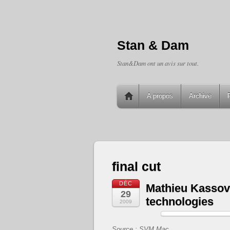
Stan & Dam
Stan&Dam ont un avis sur tout.
A propos
Archive
final cut
DÉC
Mathieu Kassovi
29
technologies
2009
Source : SVM Mac