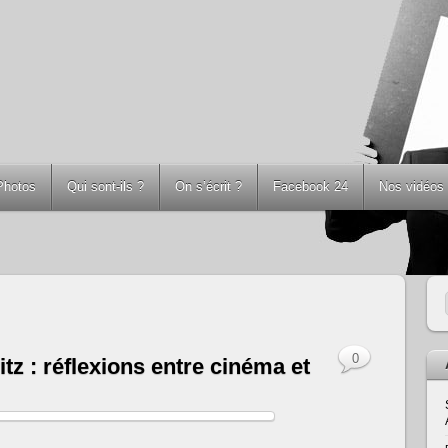
Photos
Qui sont-ils ?
On s’écrit ?
Facebook 24
Nos vidéos
0
tz : réflexions entre cinéma et