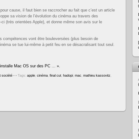
pour cause, il faut bien se raccrocher au fait que c’est un article
ppe sa vision de l’évolution du cinéma au travers des
e-ci (très orientées Apple), et donne même son avis sur le
es compétences vont être bouleversées (plus besoin de
inéma se tue lui-même à petit feu en se désacralisant tout seul.
’installe Mac OS sur des PC … ».
 société
•
• Tags:
apple
,
cinéma
,
final cut
,
hadopi
,
mac
,
mathieu kassovitz
,