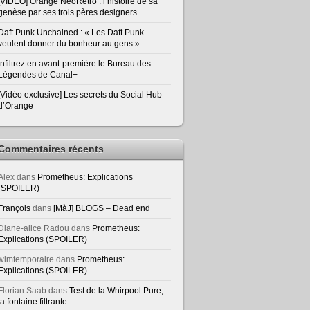
[VIDEO] Orange NeoRetro : l’histoire de sa
genèse par ses trois pères designers
Daft Punk Unchained : « Les Daft Punk
veulent donner du bonheur au gens »
Infiltrez en avant-première le Bureau des
Légendes de Canal+
[Vidéo exclusive] Les secrets du Social Hub
d’Orange
Commentaires récents
Alex
dans
Prometheus: Explications
(SPOILER)
François
dans
[MàJ] BLOGS – Dead end
Diane-alice Radou
dans
Prometheus:
Explications (SPOILER)
wlmtemporaire
dans
Prometheus:
Explications (SPOILER)
Florian Saab
dans
Test de la Whirpool Pure,
la fontaine filtrante