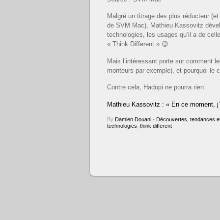
Malgré un titrage des plus réducteur (et 
de SVM Mac), Mathieu Kassovitz dévelo
technologies, les usages qu’il a de cell
« Think Different » 😉
Mais l’intéressant porte sur comment l
monteurs par exemple), et pourquoi le c
Contre cela, Hadopi ne pourra rien…
Mathieu Kassovitz : « En ce moment, j
By
Damien Douani
•
Découvertes, tendances et
technologies
,
think different