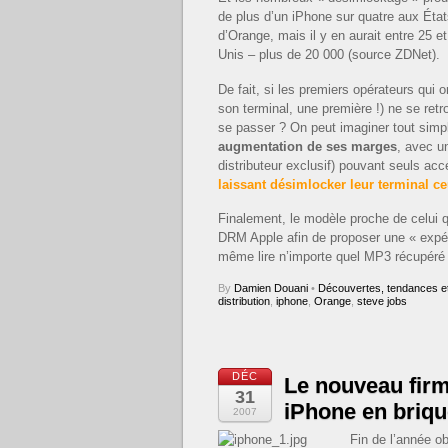
de plus d’un iPhone sur quatre aux Éta
d’Orange, mais il y en aurait entre 25 e
Unis – plus de 20 000 (source ZDNet).
De fait, si les premiers opérateurs qui o
son terminal, une première !) ne se retro
se passer ? On peut imaginer tout sim
augmentation de ses marges
, avec u
distributeur exclusif) pouvant seuls ac
laissant désimlocker leur terminal ce
Finalement, le modèle proche de celui q
DRM Apple afin de proposer une « expé
même lire n’importe quel MP3 récupéré
By
Damien Douani
•
Découvertes, tendances et
distribution
,
iphone
,
Orange
,
steve jobs
DÉC
Le nouveau firm
31
iPhone en briqu
2007
Fin de l’année ob