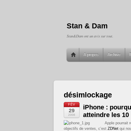
Stan & Dam
Stan&Dam ont un avis sur tout.
A propos
Archive
désimlockage
FÉV
iPhone : pourqu
29
atteindre les 10
2008
Apple pourrait 
objectifs de ventes, c’est
ZDNet
qui nou