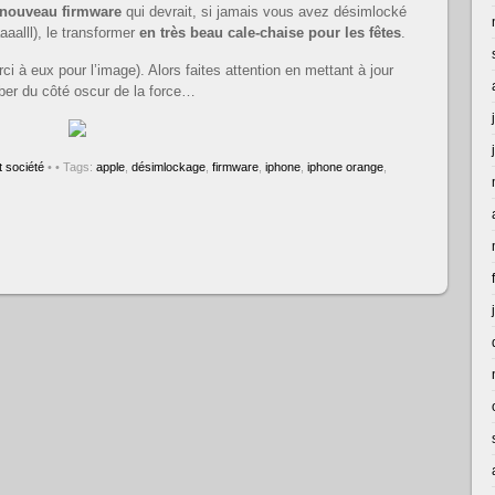
 nouveau firmware
qui devrait, si jamais vous avez désimlocké
aalll), le transformer
en très beau cale-chaise pour les fêtes
.
i à eux pour l’image). Alors faites attention en mettant à jour
mber du côté oscur de la force…
 société
•
• Tags:
apple
,
désimlockage
,
firmware
,
iphone
,
iphone orange
,