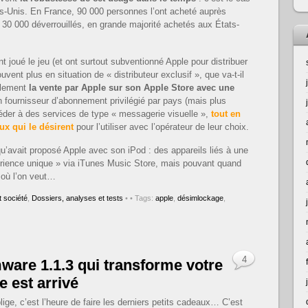
ts-Unis. En France, 90 000 personnes l’ont acheté auprès
t 30 000 déverrouillés, en grande majorité achetés aux États-
nt joué le jeu (et ont surtout subventionné Apple pour distribuer
uvent plus en situation de « distributeur exclusif », que va-t-il
plement
la vente par Apple sur son Apple Store avec une
n fournisseur d’abonnement privilégié par pays (mais plus
céder à des services de type « messagerie visuelle »,
tout en
ux qui le désirent
pour l’utiliser avec l’opérateur de leur choix.
u’avait proposé Apple avec son iPod : des appareils liés à une
rience unique » via iTunes Music Store, mais pouvant quand
 où l’on veut…
 société
,
Dossiers, analyses et tests
•
• Tags:
apple
,
désimlockage
,
4
ware 1.1.3 qui transforme votre
e est arrivé
lige, c’est l’heure de faire les derniers petits cadeaux… C’est