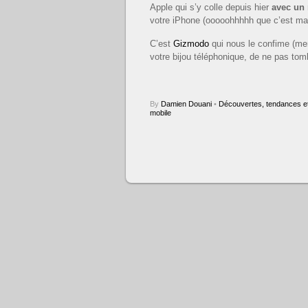
Apple qui s’y colle depuis hier
avec un
votre iPhone (ooooohhhhh que c’est maa
C’est
Gizmodo
qui nous le confime (merc
votre bijou téléphonique, de ne pas to
By
Damien Douani
•
Découvertes, tendances et
mobile