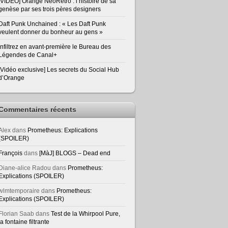
[VIDEO] Orange NeoRetro : l’histoire de sa
genèse par ses trois pères designers
Daft Punk Unchained : « Les Daft Punk
veulent donner du bonheur au gens »
Infiltrez en avant-première le Bureau des
Légendes de Canal+
[Vidéo exclusive] Les secrets du Social Hub
d’Orange
Commentaires récents
Alex
dans
Prometheus: Explications
(SPOILER)
François
dans
[MàJ] BLOGS – Dead end
Diane-alice Radou
dans
Prometheus:
Explications (SPOILER)
wlmtemporaire
dans
Prometheus:
Explications (SPOILER)
Florian Saab
dans
Test de la Whirpool Pure,
la fontaine filtrante