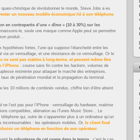
de quasi-christique de révolutionner le monde, Steve Jobs a eu
venter un nouveau modèle économique lié à son téléphone
.
ion en contrepartie d’une « dîme » (10 à 30%) sur les
nnaissons-le, seule une marque comme Apple peut se permettre
 son produit…
hypothèses fortes, l’une qui suppose l’étancheité entre les
l via un verrouillage, et une résistance de ce verrouillage. Or le
s ne sont pas viables à long-terme, et peuvent même être
e l’iPhone
: course sans fin contre les
hackers
, volumes de
plesse restreinte pour attaquer le marché des entreprises,
 taux de pénétration mondial et la propagation du terminal.
re les 10 millions de combinés vendus, chiffre loin d’être atteint
od ne l’est pas pour l’iPhone : verrouillage du hardware, maitrise
tions compatibles, aliénation au iTunes Music Store… Le
téléphone qui, outre de s’apparenter plus à un ordinateur qu’un
s incontournables : les opérateurs mobiles. Or,
le client final
 choisir un téléphone en fonction de son opérateur
.
uvent
la robustesse de cet usage dans le temps
: c’est le cas