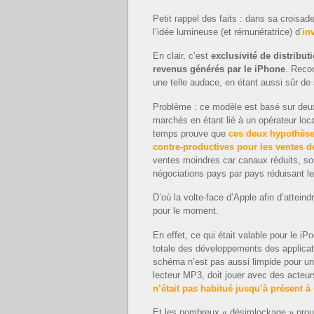
Petit rappel des faits : dans sa croisa
l’idée lumineuse (et rémunératrice) d’
in
En clair, c’est
exclusivité de distribut
revenus générés par le iPhone
. Reco
une telle audace, en étant aussi sûr de
Problème : ce modèle est basé sur deux 
marchés en étant lié à un opérateur loca
temps prouve que
ces deux hypothèse
contre-productives pour les ventes d
ventes moindres car canaux réduits, sou
négociations pays par pays réduisant le
D’où la volte-face d’Apple afin d’atteind
pour le moment.
En effet, ce qui était valable pour le iP
totale des développements des applica
schéma n’est pas aussi limpide pour un 
lecteur MP3, doit jouer avec des acteur
n’était pas habitué jusqu’à présent à
Et les nombreux « désimlockage » pro