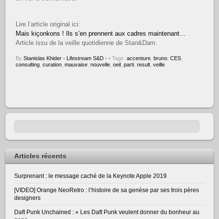
Lire l’article original ici:
Mais kiçonkons ! Ils s’en prennent aux cadres maintenant…
Article issu de la veille quotidienne de Stan&Dam.
By
Stanislas Khider
•
Lifestream S&D
•
• Tags:
accenture
,
bruno
,
CES
,
consulting
,
curation
,
mauvaise
,
nouvelle
,
oeil
,
parti
,
result
,
veille
Articles récents
Surprenant : le message caché de la Keynote Apple 2019
[VIDEO] Orange NeoRetro : l’histoire de sa genèse par ses trois pères
designers
Daft Punk Unchained : « Les Daft Punk veulent donner du bonheur au