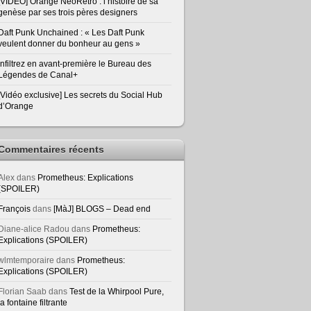
[VIDEO] Orange NeoRetro : l’histoire de sa
genèse par ses trois pères designers
Daft Punk Unchained : « Les Daft Punk
veulent donner du bonheur au gens »
Infiltrez en avant-première le Bureau des
Légendes de Canal+
[Vidéo exclusive] Les secrets du Social Hub
d’Orange
Commentaires récents
Alex
dans
Prometheus: Explications
(SPOILER)
François
dans
[MàJ] BLOGS – Dead end
Diane-alice Radou
dans
Prometheus:
Explications (SPOILER)
wlmtemporaire
dans
Prometheus:
Explications (SPOILER)
Florian Saab
dans
Test de la Whirpool Pure,
la fontaine filtrante