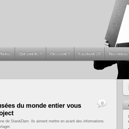
Photos
Qui sont-ils ?
On s’écrit ?
Facebook 24
Nos vidéos
0
usées du monde entier vous
oject
dienne de Stan&Dam. Ils aiment mettre en avant des informations
rtager.