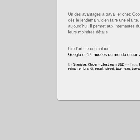
Un des avantages à travailler chez Googl
dès le lendemain, d’en faire une réalit
aujourd’hui, il permet aux internautes d
leurs moindres détails
Lire l’article original ici:
Google et 17 musées du monde entier vo
By
Stanislas Khider
•
Lifestream S&D
•
• Tags:
reina
,
rembrandt
,
result
,
street
,
tate
,
teau
,
travai