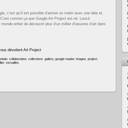
e, c’est qu’il est possible d’arriver un matin avec une idée et,
é. C’est comme ça que Google Art Project est né. Lancé
u monde entier de découvrir plus d’un millier d’oeuvres d’art dans
us dévoilent Art Project
britain
,
collaboration
,
collections
,
gallery
,
google-reader
,
images
,
project
,
ller
,
versailles