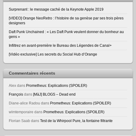
Surprenant : le message caché de la Keynote Apple 2019
[VIDEO] Orange NeoRetro : l’histoire de sa genèse par ses trois pères
designers
Daft Punk Unchained : « Les Daft Punk veulent donner du bonheur au
gens »
Infiltrez en avant-première le Bureau des Légendes de Canal+
[Vidéo exclusive] Les secrets du Social Hub d’Orange
Commentaires récents
Alex
dans
Prometheus: Explications (SPOILER)
François
dans
[MàJ] BLOGS – Dead end
Diane-alice Radou
dans
Prometheus: Explications (SPOILER)
wlmtemporaire
dans
Prometheus: Explications (SPOILER)
Florian Saab
dans
Test de la Whirpool Pure, la fontaine filtrante