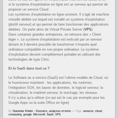
si le système d’exploitation en ligne est un serveur qui permet de
proposer un service C
loud
.
Les systèmes d’exploitation en ligne existent. Il s’agit de machine
virtuelle dédiée sur lequel est installé un système d’exploitation
(plutôt serveur) et qui permet de faire fonctionner des applications
dédiées. On parle alors de Virtual Private Server (
VPS
).
Dans certaines grandes entreprises, on retrouve des « Client
léger ». Le système d’exploitation est exécuté par un serveur
distant et il devient possible de transformer n’importe quel
ordinateur compatible en son propre ordinateur. Le système
d’exploitation devient complètement portable en utilisant des
technologies de type Citrix.
Et le SaaS dans tout ca ?
Le Software as a service (SaaS) est l’ultime modèle de C
loud
, où
le fournisseur maintient : les applications, les runtimes,
l’intégration SOA, les bases de données, le logiciel serveur, la
virtualisation, le matériel serveur, le stockage, les réseaux.
Il n’y a plus qu’a utiliser (ce qui est le cas par exemple pour les
Google Apps ou la suite Office en ligne)
By
Stanislas Khider
•
Dossiers, analyses et tests
•
• Tags:
amazon
,
cloud
,
computing
,
google
,
Microsoft
,
SaaS
,
VPS