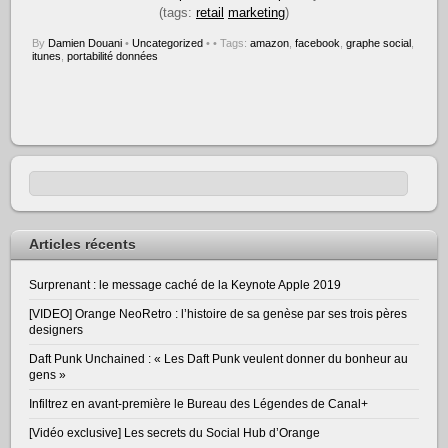
(tags:
retail
marketing
)
By
Damien Douani
•
Uncategorized
•
• Tags:
amazon
,
facebook
,
graphe social
,
itunes
,
portabilité données
Articles récents
Surprenant : le message caché de la Keynote Apple 2019
[VIDEO] Orange NeoRetro : l’histoire de sa genèse par ses trois pères
designers
Daft Punk Unchained : « Les Daft Punk veulent donner du bonheur au
gens »
Infiltrez en avant-première le Bureau des Légendes de Canal+
[Vidéo exclusive] Les secrets du Social Hub d’Orange