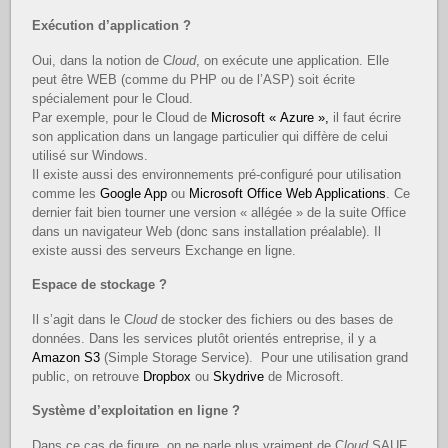
Exécution d’application ?
Oui, dans la notion de C
loud
, on exécute une application. Elle
peut être WEB (comme du PHP ou de l’ASP) soit écrite
spécialement pour le Cloud.
Par exemple, pour le Cloud de
Microsoft « Azure »,
il faut écrire
son application dans un langage particulier qui diffère de celui
utilisé sur Windows.
Il existe aussi des environnements pré-configuré pour utilisation
comme les
Google App
ou
Microsoft Office Web Applications
. Ce
dernier fait bien tourner une version « allégée » de la suite Office
dans un navigateur Web (donc sans installation préalable). Il
existe aussi des serveurs Exchange en ligne.
Espace de stockage ?
Il s’agit dans le C
loud
de stocker des fichiers ou des bases de
données. Dans les services plutôt orientés entreprise, il y a
Amazon S3
(Simple Storage Service). Pour une utilisation grand
public, on retrouve
Dropbox
ou
Skydrive
de Microsoft.
Système d’exploitation en ligne ?
Dans ce cas de figure, on ne parle plus vraiment de C
loud
SAUF