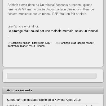
Ahhhhh c’etait donc ca Un tribunal écossais a reconnu qu'une
femme de 58 ans, accusée d'avoir partagé plusieurs milliers de
fichiers musicaux sur un réseau P2P, était en fait atteinte
Lire l’article original ici:
Le piratage était causé par une maladie mentale, selon un tribunal
!
By
Stanislas Khider
•
Lifestream S&D
•
• Tags:
ahhhhh
,
etait
,
google-reader
,
lifestream
,
reader
,
result
,
tribunal
Articles récents
Surprenant : le message caché de la Keynote Apple 2019