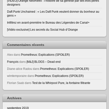
[VIDEO] Orange NeoRetro : l’histoire de sa genèse par ses trois pères
designers
Daft Punk Unchained : « Les Daft Punk veulent donner du bonheur au
gens »
Infiltrez en avant-première le Bureau des Légendes de Canal+
[Vidéo exclusive] Les secrets du Social Hub d’Orange
Commentaires récents
Alex
dans
Prometheus: Explications (SPOILER)
François
dans
[MàJ] BLOGS – Dead end
Diane-alice Radou
dans
Prometheus: Explications (SPOILER)
wlmtemporaire
dans
Prometheus: Explications (SPOILER)
Florian Saab
dans
Test de la Whirpool Pure, la fontaine filtrante
Archives
septembre 2019