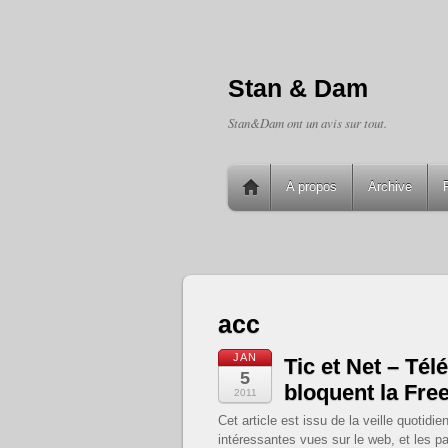
Stan & Dam
Stan&Dam ont un avis sur tout.
A propos
Archive
acc
JAN
Tic et Net – Tél
5
bloquent la Fre
2011
Cet article est issu de la veille quoti
intéressantes vues sur le web, et les pa