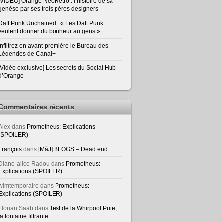
[VIDEO] Orange NeoRetro : l’histoire de sa
genèse par ses trois pères designers
Daft Punk Unchained : « Les Daft Punk
veulent donner du bonheur au gens »
Infiltrez en avant-première le Bureau des
Légendes de Canal+
[Vidéo exclusive] Les secrets du Social Hub
d’Orange
Commentaires récents
Alex
dans
Prometheus: Explications
(SPOILER)
François
dans
[MàJ] BLOGS – Dead end
Diane-alice Radou
dans
Prometheus:
Explications (SPOILER)
wlmtemporaire
dans
Prometheus:
Explications (SPOILER)
Florian Saab
dans
Test de la Whirpool Pure,
la fontaine filtrante