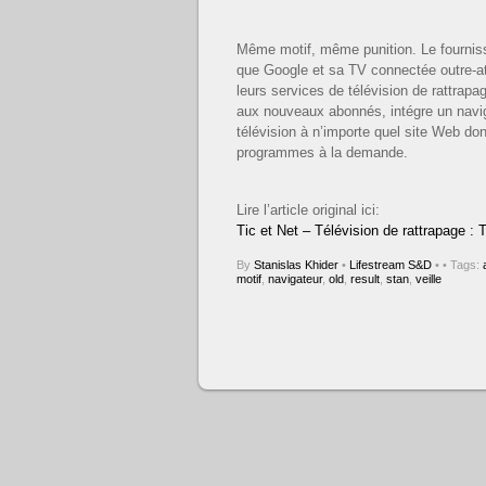
Même motif, même punition. Le fournis
que Google et sa TV connectée outre-at
leurs services de télévision de rattrapag
aux nouveaux abonnés, intégre un navig
télévision à n’importe quel site Web do
programmes à la demande.
Lire l’article original ici:
Tic et Net – Télévision de rattrapage :
By
Stanislas Khider
•
Lifestream S&D
•
• Tags:
motif
,
navigateur
,
old
,
result
,
stan
,
veille