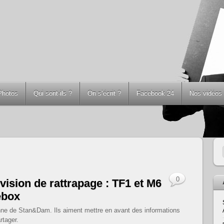
Photos
Qui sont-ils ?
On s’écrit ?
Facebook 24
Nos vidéos
0
évision de rattrapage : TF1 et M6
ebox
dienne de Stan&Dam. Ils aiment mettre en avant des informations
rtager.