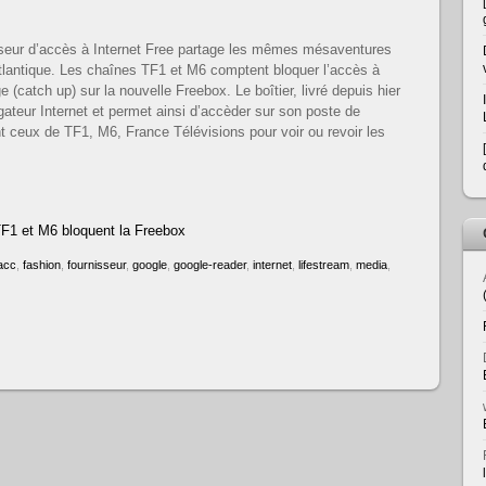
seur d’accès à Internet Free partage les mêmes mésaventures
lantique. Les chaînes TF1 et M6 comptent bloquer l’accès à
e (catch up) sur la nouvelle Freebox. Le boîtier, livré depuis hier
ateur Internet et permet ainsi d’accèder sur son poste de
nt ceux de TF1, M6, France Télévisions pour voir ou revoir les
 TF1 et M6 bloquent la Freebox
acc
,
fashion
,
fournisseur
,
google
,
google-reader
,
internet
,
lifestream
,
media
,