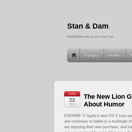
Stan & Dam
Stan&Dam ont un avis sur tout.
A propos
Archive
JUIL
The New Lion Ge
22
About Humor
2011
ENORME !!! Apple’s new OS X Lion oper
and continues to bathe in a multitude of
are enjoying their new purchase, and h