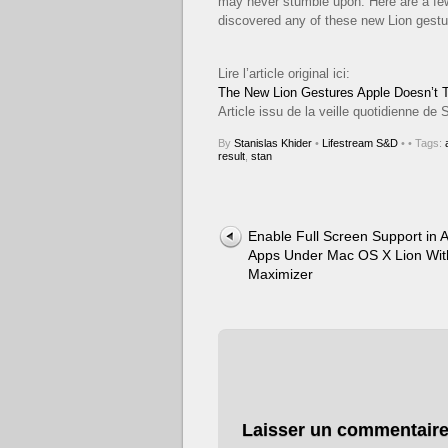
may never stumble upon. Here are a few
discovered any of these new Lion gest
Lire l’article original ici:
The New Lion Gestures Apple Doesn’t 
Article issu de la veille quotidienne d
By
Stanislas Khider
•
Lifestream S&D
•
• Tags:
result
,
stan
Enable Full Screen Support in A
Apps Under Mac OS X Lion Wit
Maximizer
Laisser un commentair