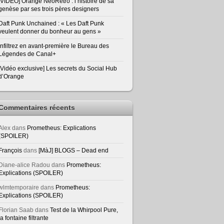
[VIDEO] Orange NeoRetro : l’histoire de sa
genèse par ses trois pères designers
Daft Punk Unchained : « Les Daft Punk
veulent donner du bonheur au gens »
Infiltrez en avant-première le Bureau des
Légendes de Canal+
[Vidéo exclusive] Les secrets du Social Hub
d’Orange
Commentaires récents
Alex
dans
Prometheus: Explications
(SPOILER)
François
dans
[MàJ] BLOGS – Dead end
Diane-alice Radou
dans
Prometheus:
Explications (SPOILER)
wlmtemporaire
dans
Prometheus:
Explications (SPOILER)
Florian Saab
dans
Test de la Whirpool Pure,
la fontaine filtrante