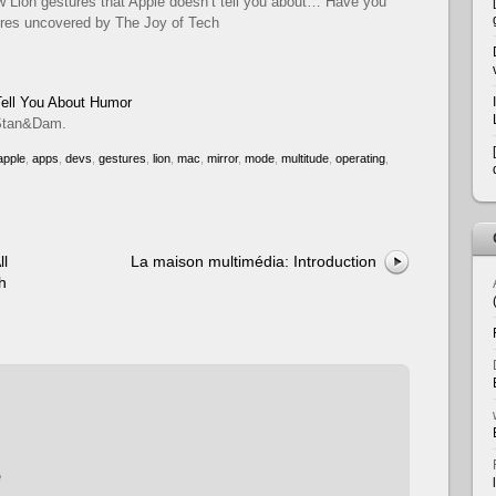
 Lion gestures that Apple doesn’t tell you about… Have you
ures uncovered by The Joy of Tech
Tell You About Humor
e Stan&Dam.
apple
,
apps
,
devs
,
gestures
,
lion
,
mac
,
mirror
,
mode
,
multitude
,
operating
,
ll
La maison multimédia: Introduction
h
e