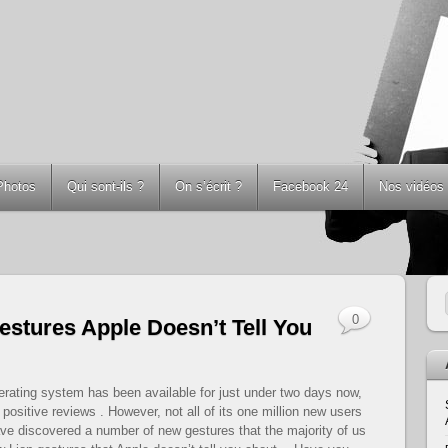
Photos
Qui sont-ils ?
On s’écrit ?
Facebook 24
Nos vidéos
0
stures Apple Doesn’t Tell You
ating system has been available for just under two days now,
 positive reviews . However, not all of its one million new users
ave discovered a number of new gestures that the majority of us