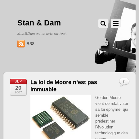
Stan & Dam
Stan&Dam ont un avis sur tout.
RSS
La loi de Moore n’est pas
SEP
0
20
immuable
2007
Gordon Moore
vient de relativiser
sa loi epnyme, qui
semble
prédestiner
l’évolution
technologique des
puces