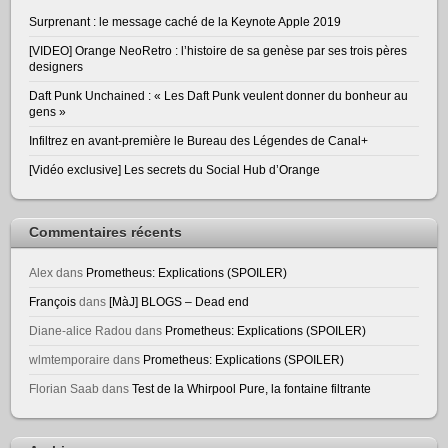
Surprenant : le message caché de la Keynote Apple 2019
[VIDEO] Orange NeoRetro : l’histoire de sa genèse par ses trois pères
designers
Daft Punk Unchained : « Les Daft Punk veulent donner du bonheur au
gens »
Infiltrez en avant-première le Bureau des Légendes de Canal+
[Vidéo exclusive] Les secrets du Social Hub d’Orange
Commentaires récents
Alex
dans
Prometheus: Explications (SPOILER)
François
dans
[MàJ] BLOGS – Dead end
Diane-alice Radou
dans
Prometheus: Explications (SPOILER)
wlmtemporaire
dans
Prometheus: Explications (SPOILER)
Florian Saab
dans
Test de la Whirpool Pure, la fontaine filtrante