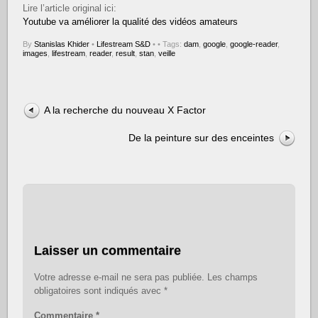
Lire l’article original ici:
Youtube va améliorer la qualité des vidéos amateurs
By
Stanislas Khider
•
Lifestream S&D
•
• Tags:
dam
,
google
,
google-reader
,
images
,
lifestream
,
reader
,
result
,
stan
,
veille
A la recherche du nouveau X Factor
De la peinture sur des enceintes
Laisser un commentaire
Votre adresse e-mail ne sera pas publiée.
Les champs
obligatoires sont indiqués avec
*
Commentaire
*