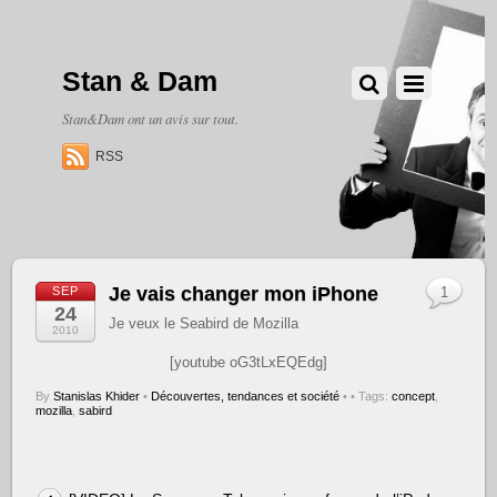
Stan & Dam
Stan&Dam ont un avis sur tout.
RSS
Je vais changer mon iPhone
SEP
1
24
Je veux le Seabird de Mozilla
2010
[youtube oG3tLxEQEdg]
By
Stanislas Khider
•
Découvertes, tendances et société
•
• Tags:
concept
,
mozilla
,
sabird