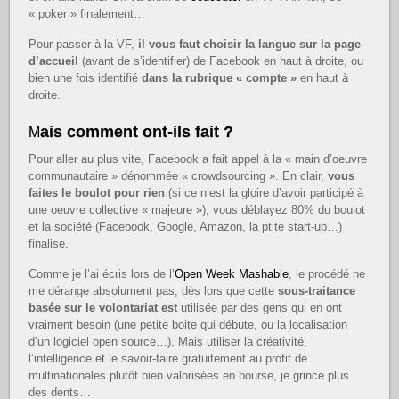
« poker » finalement…
Pour passer à la VF,
il vous faut choisir la langue sur la page
d’accueil
(avant de s’identifier) de Facebook en haut à droite, ou
bien une fois identifié
dans la rubrique « compte »
en haut à
droite.
ais comment ont-ils fait ?
M
Pour aller au plus vite, Facebook a fait appel à la « main d’oeuvre
communautaire » dénommée « crowdsourcing ». En clair,
vous
faites le boulot pour rien
(si ce n’est la gloire d’avoir participé à
une oeuvre collective « majeure »), vous déblayez 80% du boulot
et la société (Facebook, Google, Amazon, la ptite start-up…)
finalise.
Comme je l’ai écris lors de l’
Open Week Mashable
, le procédé ne
me dérange absolument pas, dès lors que cette
sous-traitance
basée sur le volontariat est
utilisée par des gens qui en ont
vraiment besoin (une petite boite qui débute, ou la localisation
d’un logiciel open source…). Mais utiliser la créativité,
l’intelligence et le savoir-faire gratuitement au profit de
multinationales plutôt bien valorisées en bourse, je grince plus
des dents…