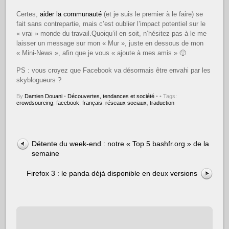
Certes,
aider la communauté
(et je suis le premier à le faire) se
fait sans contrepartie, mais c’est oublier l’impact potentiel sur le
« vrai » monde du travail.Quoiqu’il en soit, n’hésitez pas à le me
laisser un message sur mon « Mur », juste en dessous de mon
« Mini-News », afin que je vous « ajoute à mes amis » 🙂
PS : vous croyez que Facebook va désormais être envahi par les
skyblogueurs ?
By
Damien Douani
•
Découvertes, tendances et société
•
• Tags:
crowdsourcing
,
facebook
,
français
,
réseaux sociaux
,
traduction
Détente du week-end : notre « Top 5 bashfr.org » de la
semaine
Firefox 3 : le panda déjà disponible en deux versions