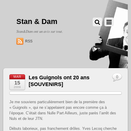
Stan & Dam
Stan&Dam ont un avis sur tout.
RSS
Les Guignols ont 20 ans
MAR
0
15
[SOUVENIRS]
2009
Je me souviens particulièrement bien de la première des
« Guignols », qui ne s’appelaient pas encore comme ça à
l’époque. C’était dans Nulle Part Ailleurs, juste parès l’arrêt des
Nuls et de leur JTN.
Débuts laborieux, pas franchement drôles. Yves Lecoq cherche