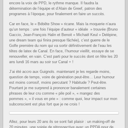
encore la voix de PPD, le rythme manque. Il faudra la
détermination de l’équipe et d’Alain de Greef, patron des
programes à l’époque, pour finalement en faire un succès.
Car en face, le « Bébête Show » ricane. Mais la moquerie n’aura
qu’un temps : une fois l’équipe d’auteur « idéale » trouvée (Bruno
Gaccio, Jean-François Halin et Benoit « Michaël Keul » Delépine,
une dream team qui finira presque fâchée), c’est guerre de le
Golfe première du nom qui va sortir définitivement de l’eau les
têtes de latex de Canal. En face, l’humour vieillit, essaye de se
renouveller, en vain. C’est parti pour le succès dont on fête les 20
ans lundi 16 mars au soir sur Canal + !
J’ai été accro aux Guignols. maintenant je les regarde moins,
question de temps, voire de génération peut-être… Leur humour
est moins corrosif, moins percutant ? Habitude ? Peut-être.
Pourtant je me surprend à prononcer banalement certaines
phrases de leur cru comme « pile poil », « mangez des
pommes », « il vous en prie » : comme quoi, leur impact sur mon
subconscient est plus fort que je ne crois !
Allez, pour leurs 20 ans ils se sont fait plaisir : un making-off de
20 minutes, une soirée de rétrospective avec un PPDA pour de