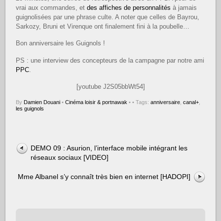
vrai aux commandes, et
des affiches de personnalités
à jamais
guignolisées par une phrase culte. A noter que celles de Bayrou,
Sarkozy, Bruni et Virenque ont finalement fini à la poubelle…
Bon anniversaire les Guignols !
PS : une interview des concepteurs de la campagne par notre ami
PPC
.
[youtube J2S05bbWt54]
By
Damien Douani
•
Cinéma loisir & portnawak
•
• Tags:
anniversaire
,
canal+
,
les guignols
DEMO 09 : Asurion, l’interface mobile intégrant les
réseaux sociaux [VIDEO]
Mme Albanel s’y connaît très bien en internet [HADOPI]