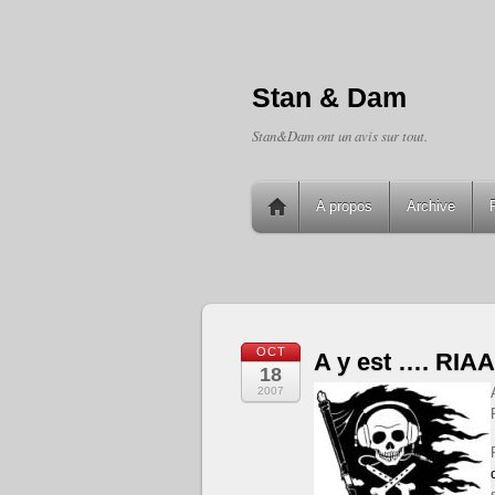
Stan & Dam
Stan&Dam ont un avis sur tout.
A propos
Archive
OCT
A y est …. RIA
18
2007