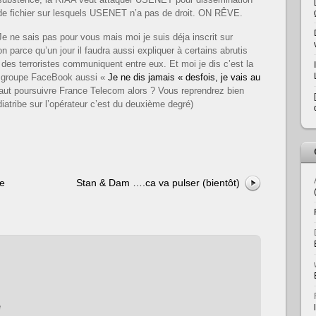
de fichier sur lesquels USENET n’a pas de droit. ON RÊVE.
Je ne sais pas pour vous mais moi je suis déja inscrit sur
on parce qu’un jour il faudra aussi expliquer à certains abrutis
 des terroristes communiquent entre eux. Et moi je dis c’est la
ce groupe FaceBook aussi «
Je ne dis jamais « desfois, je vais au
 Faut poursuivre France Telecom alors ? Vous reprendrez bien
atribe sur l’opérateur c’est du deuxième degré)
e
Stan & Dam ….ca va pulser (bientôt)
e