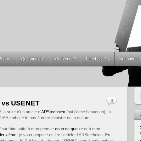
Photos
Qui sont-ils ?
On s’écrit ?
Facebook 24
Nos vidéos
0
A vs USENET
A la suite d’un article d’
ARStechnica
(oui j’aime beaucoup), la
RIAA emboite le pas à notre ministre de la culture.
Pour faire suite à mon premier
coup de gueule
et à mon
deuxième
, je vous propose de lire l’article d’ARStechnica. En
substence, la RIAA veut attaquer USENET pour dissémination