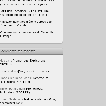
[VIDEO] Orange NeoRetro : l’histoire de sa
genèse par ses trois pères designers
Daft Punk Unchained : « Les Daft Punk
veulent donner du bonheur au gens »
Infiltrez en avant-première le Bureau des
Légendes de Canal+
[Vidéo exclusive] Les secrets du Social Hub
d’Orange
Commentaires récents
Alex
dans
Prometheus: Explications
(SPOILER)
François
dans
[MàJ] BLOGS – Dead end
Diane-alice Radou
dans
Prometheus:
Explications (SPOILER)
wlmtemporaire
dans
Prometheus:
Explications (SPOILER)
Florian Saab
dans
Test de la Whirpool Pure,
la fontaine filtrante