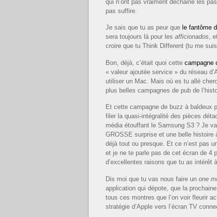
qui n’ont pas vraiment déchainé les pas
pas suffire.
Je sais que tu as peur que
le fantôme 
sera toujours là pour les
afficionados
, e
croire que tu Think Different (tu me suis
Bon, déjà, c’était quoi cette
campagne d
« valeur ajoutée service » du réseau d’A
utiliser un Mac. Mais où es tu allé che
plus belles campagnes de pub de l’histo
Et cette campagne de buzz à baldeux po
filer la quasi-intégralité des pièces dét
média étouffant le Samsung S3 ? Je vais
GROSSE surprise et une belle histoire à
déjà tout ou presque. Et ce n’est pas un
et je ne te parle pas de cet écran de 4 
d’excellentes raisons que tu as intérêt
Dis moi que tu vas nous faire un
one mo
application qui dépote, que la procha
tous ces montres que l’on voir fleurir ac
stratégie d’Apple vers l’écran TV conne