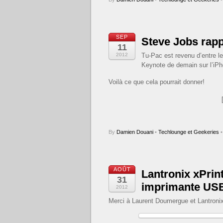
SEP
Steve Jobs rapp
11
2012
Tu-Pac est revenu d’entre l
Keynote de demain sur l’iPh
Voilà ce que cela pourrait donner!
By
Damien Douani
•
Techlounge et Geekeries
•
AOÛT
Lantronix xPrin
31
imprimante USB
2012
Merci à Laurent Doumergue et Lantronix 