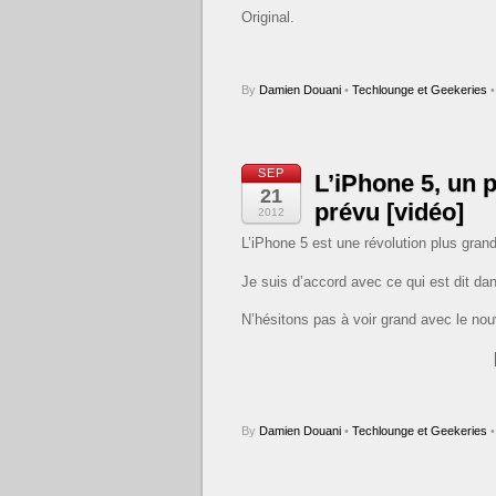
Original.
By
Damien Douani
•
Techlounge et Geekeries
•
SEP
L’iPhone 5, un
21
prévu [vidéo]
2012
L’iPhone 5 est une révolution plus gra
Je suis d’accord avec ce qui est dit dan
N’hésitons pas à voir grand avec le no
By
Damien Douani
•
Techlounge et Geekeries
•