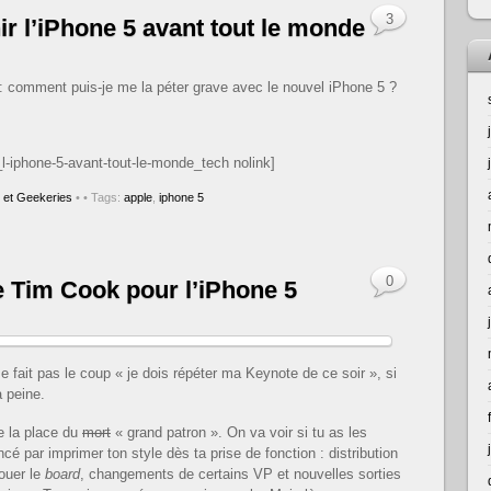
3
 l’iPhone 5 avant tout le monde
: comment puis-je me la péter grave avec le nouvel iPhone 5 ?
_l-iphone-5-avant-tout-le-monde_tech nolink]
 et Geekeries
•
• Tags:
apple
,
iphone 5
0
e Tim Cook pour l’iPhone 5
me fait pas le coup « je dois répéter ma Keynote de ce soir », si
a peine.
re la place du
mort
« grand patron ». On va voir si tu as les
é par imprimer ton style dès ta prise de fonction : distribution
ouer le
board
, changements de certains VP et nouvelles sorties