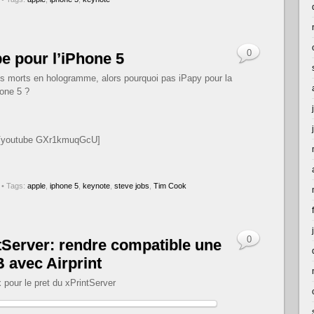
0
e pour l’iPhone 5
es morts en hologramme, alors pourquoi pas iPapy pour la
one 5 ?
[youtube GXr1kmuqGcU]
• Tags:
apple
,
iphone 5
,
keynote
,
steve jobs
,
Tim Cook
0
tServer: rendre compatible une
 avec Airprint
pour le pret du xPrintServer