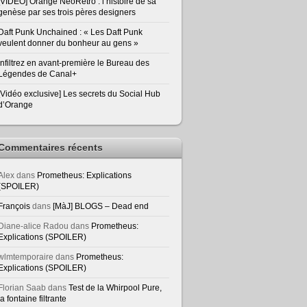
[VIDEO] Orange NeoRetro : l’histoire de sa
genèse par ses trois pères designers
Daft Punk Unchained : « Les Daft Punk
veulent donner du bonheur au gens »
Infiltrez en avant-première le Bureau des
Légendes de Canal+
[Vidéo exclusive] Les secrets du Social Hub
d’Orange
Commentaires récents
Alex
dans
Prometheus: Explications
(SPOILER)
François
dans
[MàJ] BLOGS – Dead end
Diane-alice Radou
dans
Prometheus:
Explications (SPOILER)
wlmtemporaire
dans
Prometheus:
Explications (SPOILER)
Florian Saab
dans
Test de la Whirpool Pure,
la fontaine filtrante