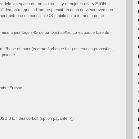
ar delà les
specs
de ton joujou – il y a toujours une VISION
 démontrer que la Pomme prenait un coup de vieux avec son
ent bétonne un excellent OS mobile qui a le mérite de se
e mise à jour façon 4S de ton
best-seller
, ça va pas le faire du
n iPhone et jouer (comme à chaque fois) au jeu des pronostics,
 poindre :
pris l’Europe
USB 3 ET thunderbolt (option payante :-))