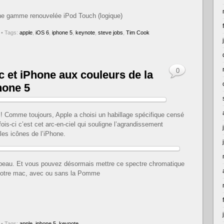
une gamme renouvelée iPod Touch (logique)
• Tags:
apple
,
iOS 6
,
iphone 5
,
keynote
,
steve jobs
,
Tim Cook
0
c et iPhone aux couleurs de la
hone 5
 ! Comme toujours, Apple a choisi un habillage spécifique censé
fois-ci c’est cet arc-en-ciel qui souligne l’agrandissement
ales icônes de l’iPhone.
ez beau. Et vous pouvez désormais mettre ce spectre chromatique
e votre mac, avec ou sans la Pomme
• Tags:
apple
,
iphone 5
,
keynote