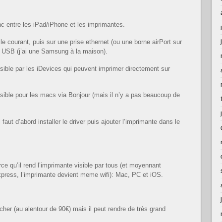
anc entre les iPad/iPhone et les imprimantes.
 le courant, puis sur une prise ethernet (ou une borne airPort sur
n USB (j’ai une Samsung à la maison).
sible par les iDevices qui peuvent imprimer directement sur
sible pour les macs via Bonjour (mais il n’y a pas beaucoup de
aut d’abord installer le driver puis ajouter l’imprimante dans le
rce qu’il rend l’imprimante visible par tous (et moyennant
t Express, l’imprimante devient meme wifi): Mac, PC et iOS.
cher (au alentour de 90€) mais il peut rendre de très grand