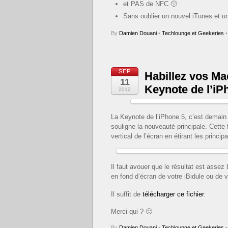
et PAS de NFC 🙁
Sans oublier un nouvel iTunes et 
By
Damien Douani
•
Techlounge et Geekeries
•
SEP
Habillez vos Ma
11
Keynote de l’iP
2012
La Keynote de l’iPhone 5, c’est demain
souligne la nouveauté principale. Cette 
vertical de l’écran en étirant les princip
Il faut avouer que le résultat est ass
en fond d’écran de votre iBidule ou d
Il suffit de
télécharger ce fichier
.
Merci qui ? 🙂
By
Damien Douani
•
Techlounge et Geekeries
•