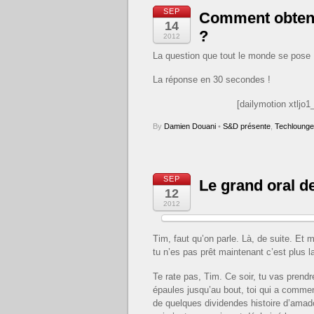
SEP
Comment obtenir
14
?
2012
La question que tout le monde se pose 
La réponse en 30 secondes !
[dailymotion xtljo1
By
Damien Douani
•
S&D présente
,
Techlounge
SEP
Le grand oral d
12
2012
Tim, faut qu’on parle. Là, de suite. Et 
tu n’es pas prêt maintenant c’est plus l
Te rate pas, Tim. Ce soir, tu vas prend
épaules jusqu’au bout, toi qui a commenc
de quelques dividendes histoire d’amad