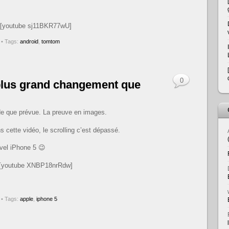
[youtube sj11BKR77wU]
• Tags:
android
,
tomtom
0
 plus grand changement que
nde que prévue. La preuve en images.
s cette vidéo, le scrolling c’est dépassé.
uvel iPhone 5 😉
[youtube XNBP18nrRdw]
• Tags:
apple
,
iphone 5