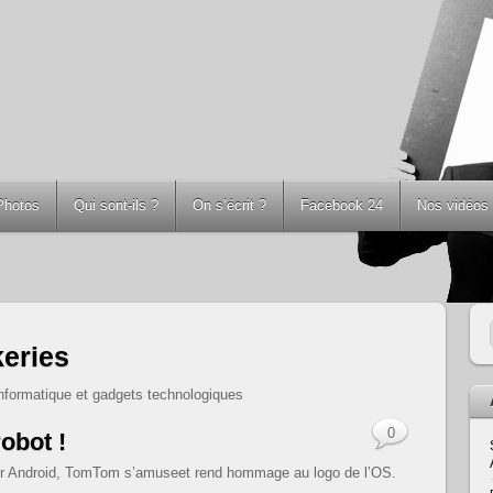
Photos
Qui sont-ils ?
On s’écrit ?
Facebook 24
Nos vidéos
eries
 informatique et gadgets technologiques
0
obot !
ur Android, TomTom s’amuseet rend hommage au logo de l’OS.