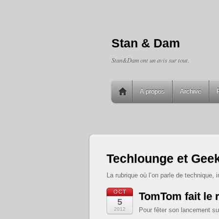
Stan & Dam
Stan&Dam ont un avis sur tout.
A propos
Archive
Techlounge et Geek
La rubrique où l’on parle de technique,
OCT
TomTom fait le r
5
2012
Pour fêter son lancement s