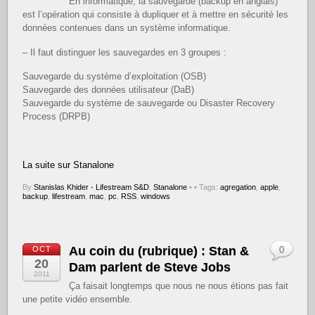
En informatique, la sauvegarde (backup en anglais)
est l’opération qui consiste à dupliquer et à mettre en sécurité les
données contenues dans un système informatique.
– Il faut distinguer les sauvegardes en 3 groupes :
Sauvegarde du système d’exploitation (OSB)
Sauvegarde des données utilisateur (DaB)
Sauvegarde du système de sauvegarde ou Disaster Recovery
Process (DRPB)
La suite sur Stanalone
By
Stanislas Khider
•
Lifestream S&D
,
Stanalone
•
• Tags:
agregation
,
apple
,
backup
,
lifestream
,
mac
,
pc
,
RSS
,
windows
Au coin du (rubrique) : Stan &
OCT
0
20
Dam parlent de Steve Jobs
2011
Ça faisait longtemps que nous ne nous étions pas fait
une petite vidéo ensemble.