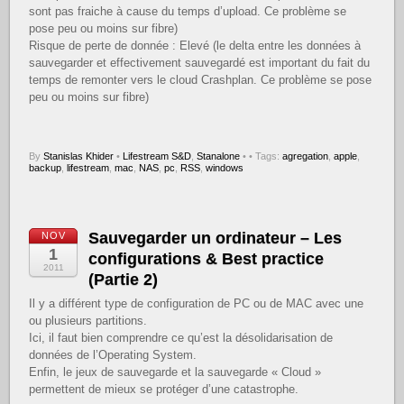
sont pas fraiche à cause du temps d’upload. Ce problème se
pose peu ou moins sur fibre)
Risque de perte de donnée : Elevé (le delta entre les données à
sauvegarder et effectivement sauvegardé est important du fait du
temps de remonter vers le cloud Crashplan. Ce problème se pose
peu ou moins sur fibre)
By
Stanislas Khider
•
Lifestream S&D
,
Stanalone
•
• Tags:
agregation
,
apple
,
backup
,
lifestream
,
mac
,
NAS
,
pc
,
RSS
,
windows
Sauvegarder un ordinateur – Les
NOV
1
configurations & Best practice
2011
(Partie 2)
Il y a différent type de configuration de PC ou de MAC avec une
ou plusieurs partitions.
Ici, il faut bien comprendre ce qu’est la désolidarisation de
données de l’Operating System.
Enfin, le jeux de sauvegarde et la sauvegarde « Cloud »
permettent de mieux se protéger d’une catastrophe.