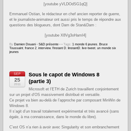
[youtube yVLDOdSG1qQ]
Emmanuel Ostian, le rédacteur en chef ancien reporter de guerre,
et le journaliste-animateur ont aussi pris le temps de répondre aux
questions des blogueurs, dont Dam de Stan&Dam :
[youtube X8Vg3oHamI4]
By
Damien Douani
•
S&D présente
•
• Tags:
1 monde 6 jeunes
,
Bruce
Toussaint
,
france 2
,
interview
,
l'instant D
,
linstantD
,
live-tweet
,
un monde six
jeunes
Sous le capot de Windows 8
SEP
25
(partie 3)
2011
Microsoft et l’ETH de Zurich travaillent conjointement
sur un projet d’OS massivement distribué et versatile.
Ce projet va bien au-delà de l’approche par composant MinWin de
Windows 8.
Il s’agit d’un travail totalement expérimental et très avancé (sans
égale, à ma connaissance, dans le monde du libre).
C’est OS n’a rien à avoir avec Singularity et son embranchement