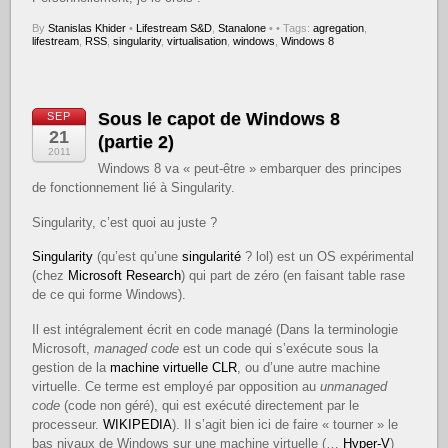
By
Stanislas Khider
•
Lifestream S&D
,
Stanalone
•
• Tags:
agregation
,
lifestream
,
RSS
,
singularity
,
virtualisation
,
windows
,
Windows 8
Sous le capot de Windows 8
SEP
21
(partie 2)
2011
Windows 8 va « peut-être » embarquer des principes
de fonctionnement lié à Singularity.
Singularity, c’est quoi au juste ?
Singularity
(qu’est qu’une
singularité
? lol) est un OS expérimental
(chez
Microsoft Research
) qui part de zéro (en faisant table rase
de ce qui forme Windows).
Il est intégralement écrit en code managé (Dans la terminologie
Microsoft,
managed code
est un code qui s’exécute sous la
gestion de la
machine virtuelle
CLR
, ou d’une autre machine
virtuelle. Ce terme est employé par opposition au
unmanaged
code
(code non géré), qui est exécuté directement par le
processeur.
WIKIPEDIA
). Il s’agit bien ici de faire « tourner » le
bas nivaux de Windows sur une machine virtuelle (…
Hyper-V
)