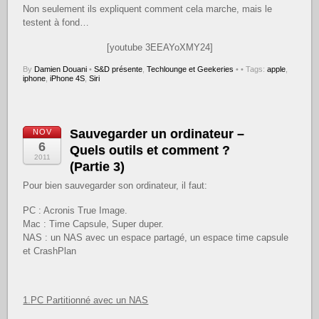
Non seulement ils expliquent comment cela marche, mais le
testent à fond…
[youtube 3EEAYoXMY24]
By
Damien Douani
•
S&D présente
,
Techlounge et Geekeries
•
• Tags:
apple
,
iphone
,
iPhone 4S
,
Siri
Sauvegarder un ordinateur –
NOV
6
Quels outils et comment ?
2011
(Partie 3)
Pour bien sauvegarder son ordinateur, il faut:
PC : Acronis True Image.
Mac : Time Capsule, Super duper.
NAS : un NAS avec un espace partagé, un espace time capsule
et CrashPlan
1.PC Partitionné avec un NAS