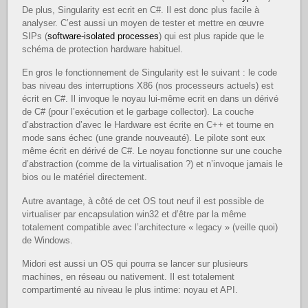
De plus, Singularity est ecrit en C#. Il est donc plus facile à
analyser. C’est aussi un moyen de tester et mettre en œuvre
SIPs (
software-isolated processes
) qui est plus rapide que le
schéma de protection hardware habituel.
En gros le fonctionnement de Singularity est le suivant : le code
bas niveau des interruptions X86 (nos processeurs actuels) est
écrit en C#. Il invoque le noyau lui-même ecrit en dans un dérivé
de C# (pour l’exécution et le garbage collector). La couche
d’abstraction d’avec le Hardware est écrite en C++ et tourne en
mode sans échec (une grande nouveauté). Le pilote sont eux
même écrit en dérivé de C#. Le noyau fonctionne sur une couche
d’abstraction (comme de la virtualisation ?) et n’invoque jamais le
bios ou le matériel directement.
Autre avantage, à côté de cet OS tout neuf il est possible de
virtualiser par encapsulation win32 et d’être par la même
totalement compatible avec l’architecture « legacy » (veille quoi)
de Windows.
Midori est aussi un OS qui pourra se lancer sur plusieurs
machines, en réseau ou nativement. Il est totalement
compartimenté au niveau le plus intime: noyau et API.