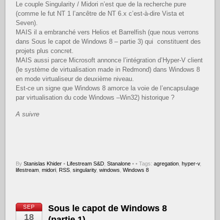
Le couple Singularity / Midori n’est que de la recherche pure
(comme le fut NT 1 l’ancêtre de NT 6.x c’est-à-dire Vista et
Seven).
MAIS il a embranché vers Helios et Barrelfish (que nous verrons
dans Sous le capot de Windows 8 – partie 3) qui constituent des
projets plus concret.
MAIS aussi parce Microsoft annonce l’intégration d’Hyper-V client
(le système de virtualisation made in Redmond) dans Windows 8
en mode virtualiseur de deuxième niveau.
Est-ce un signe que Windows 8 amorce la voie de l’encapsulage
par virtualisation du code Windows –Win32) historique ?
A suivre
By
Stanislas Khider
•
Lifestream S&D
,
Stanalone
•
• Tags:
agregation
,
hyper-v
,
lifestream
,
midori
,
RSS
,
singularity
,
windows
,
Windows 8
Sous le capot de Windows 8
SEP
18
(partie 1)