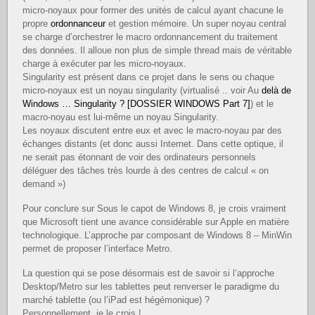
micro-noyaux pour former des unités de calcul ayant chacune le
propre
ordonnanceur
et gestion mémoire. Un super noyau central
se charge d’orchestrer le macro ordonnancement du traitement
des données. Il alloue non plus de simple thread mais de véritable
charge à exécuter par les micro-noyaux.
Singularity est présent dans ce projet dans le sens ou chaque
micro-noyaux est un noyau singularity (virtualisé .. voir Au
delà de
Windows … Singularity ? [DOSSIER WINDOWS Part 7]
) et le
macro-noyau est lui-même un noyau Singularity.
Les noyaux discutent entre eux et avec le macro-noyau par des
échanges distants (et donc aussi Internet. Dans cette optique, il
ne serait pas étonnant de voir des ordinateurs personnels
déléguer des tâches très lourde à des centres de calcul « on
demand »)
Pour conclure sur Sous le capot de Windows 8, je crois vraiment
que Microsoft tient une avance considérable sur Apple en matière
technologique. L’approche par composant de Windows 8 – MinWin
permet de proposer l’interface Metro.
La question qui se pose désormais est de savoir si l’approche
Desktop/Metro sur les tablettes peut renverser le paradigme du
marché tablette (ou l’iPad est hégémonique) ?
Personnellement, je le crois !