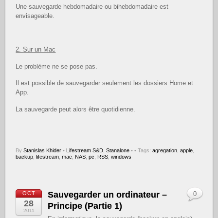
Une sauvegarde hebdomadaire ou bihebdomadaire est
envisageable.
2.
Sur un Mac
Le problème ne se pose pas.
Il est possible de sauvegarder seulement les dossiers Home et
App.
La sauvegarde peut alors être quotidienne.
By
Stanislas Khider
•
Lifestream S&D
,
Stanalone
•
• Tags:
agregation
,
apple
,
backup
,
lifestream
,
mac
,
NAS
,
pc
,
RSS
,
windows
Sauvegarder un ordinateur –
OCT
0
28
Principe (Partie 1)
2011