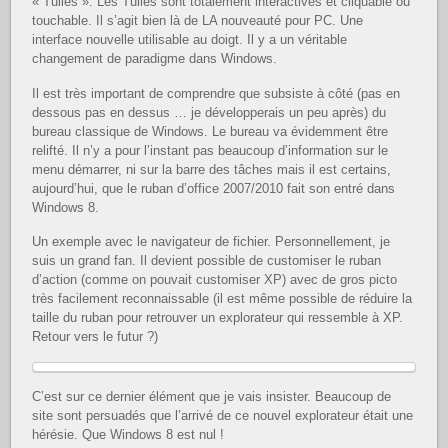
« Tuiles ». Les Tuiles sont totalement interactives et cliquable ou
touchable. Il s’agit bien là de LA nouveauté pour PC. Une
interface nouvelle utilisable au doigt. Il y a un véritable
changement de paradigme dans Windows.
Il est très important de comprendre que subsiste à côté (pas en
dessous pas en dessus … je développerais un peu après) du
bureau classique de Windows. Le bureau va évidemment être
relifté. Il n’y a pour l’instant pas beaucoup d’information sur le
menu démarrer, ni sur la barre des tâches mais il est certains,
aujourd’hui, que le ruban d’office 2007/2010 fait son entré dans
Windows 8.
Un exemple avec le navigateur de fichier. Personnellement, je
suis un grand fan. Il devient possible de customiser le ruban
d’action (comme on pouvait customiser XP) avec de gros picto
très facilement reconnaissable (il est même possible de réduire la
taille du ruban pour retrouver un explorateur qui ressemble à XP.
Retour vers le futur ?)
C’est sur ce dernier élément que je vais insister. Beaucoup de
site sont persuadés que l’arrivé de ce nouvel explorateur était une
hérésie. Que Windows 8 est nul !