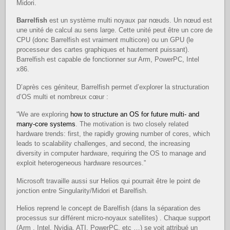
Midori.
Barrelfish
est un système multi noyaux par nœuds. Un nœud est
une unité de calcul au sens large. Cette unité peut être un core de
CPU (donc Barrelfish est vraiment multicore) ou un GPU (le
processeur des cartes graphiques et hautement puissant).
Barrelfish est capable de fonctionner sur Arm, PowerPC, Intel
x86.
D’après ces géniteur, Barrelfish permet d’explorer la structuration
d’OS multi et nombreux cœur :
“We are exploring
how to structure an OS for future multi- and
many-core systems
. The motivation is two closely related
hardware trends: first, the rapidly growing number of cores, which
leads to scalability challenges, and second, the increasing
diversity in computer hardware, requiring the OS to manage and
exploit heterogeneous hardware resources.”
Microsoft travaille aussi sur Helios qui pourrait être le point de
jonction entre Singularity/Midori et Barelfish.
Helios reprend le concept de Barelfish (dans la séparation des
processus sur différent micro-noyaux satellites) . Chaque support
(Arm , Intel, Nvidia, ATI, PowerPC, etc …) se voit attribué un