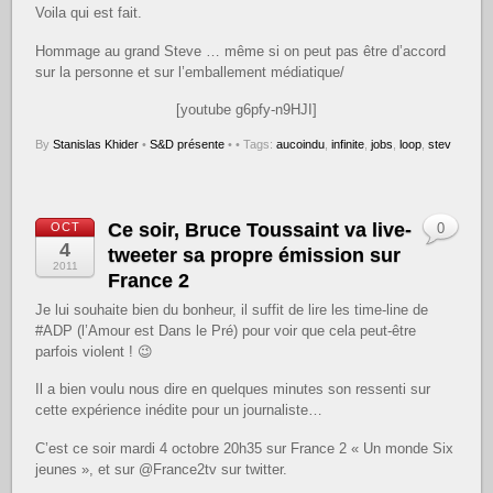
Voila qui est fait.
Hommage au grand Steve … même si on peut pas être d’accord
sur la personne et sur l’emballement médiatique/
[youtube g6pfy-n9HJI]
By
Stanislas Khider
•
S&D présente
•
• Tags:
aucoindu
,
infinite
,
jobs
,
loop
,
stev
Ce soir, Bruce Toussaint va live-
OCT
0
4
tweeter sa propre émission sur
2011
France 2
Je lui souhaite bien du bonheur, il suffit de lire les time-line de
#ADP (l’Amour est Dans le Pré) pour voir que cela peut-être
parfois violent ! 😉
Il a bien voulu nous dire en quelques minutes son ressenti sur
cette expérience inédite pour un journaliste…
C’est ce soir mardi 4 octobre 20h35 sur France 2 « Un monde Six
jeunes », et sur @France2tv sur twitter.