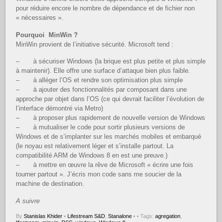
pour réduire encore le nombre de dépendance et de fichier non
« nécessaires ».
Pourquoi MinWin ?
MinWin provient de l’initiative sécurité. Microsoft tend :
– à sécuriser Windows (la brique est plus petite et plus simple
à maintenir). Elle offre une surface d’attaque bien plus faible.
– à alléger l’OS et rendre son optimisation plus simple
– à ajouter des fonctionnalités par composant dans une
approche par objet dans l’OS (ce qui devrait faciliter l’évolution de
l’interface démontré via Metro)
– à proposer plus rapidement de nouvelle version de Windows
– à mutualiser le code pour sortir plusieurs versions de
Windows et de s’implanter sur les marchés mobiles et embarqué
(le noyau est relativement léger et s’installe partout. La
compatibilité ARM de Windows 8 en est une preuve.)
– à mettre en œuvre la rêve de Microsoft « écrire une fois
tourner partout ». J’écris mon code sans me soucier de la
machine de destination.
A suivre
By
Stanislas Khider
•
Lifestream S&D
,
Stanalone
•
• Tags:
agregation
,