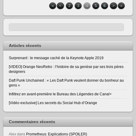
«
<
2
3
4
5
6
>
»
Articles récents
Surprenant : le message caché de la Keynote Apple 2019
[VIDEO] Orange NeoRetro : l’histoire de sa genèse par ses trois pères
designers
Daft Punk Unchained : « Les Daft Punk veulent donner du bonheur au
gens »
Infiltrez en avant-première le Bureau des Légendes de Canal+
[Vidéo exclusive] Les secrets du Social Hub d’Orange
Commentaires récents
Alex
dans
Prometheus: Explications (SPOILER)