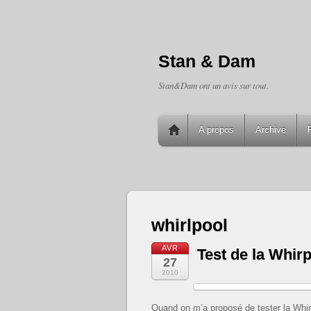
Stan & Dam
Stan&Dam ont un avis sur tout.
A propos
Archive
whirlpool
AVR
Test de la Whirp
27
2010
Quand on m’a proposé de tester la Whir