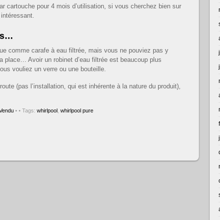
par cartouche pour 4 mois d’utilisation, si vous cherchez bien sur
 intéressant.
is…
ique comme carafe à eau filtrée, mais vous ne pouviez pas y
 la place… Avoir un robinet d’eau filtrée est beaucoup plus
ous vouliez un verre ou une bouteille.
oute (pas l’installation, qui est inhérente à la nature du produit),
Vendu
•
• Tags:
whirlpool
,
whirlpool pure