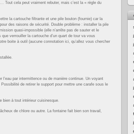
Tout cela peut vraiment rebuter, mais c’est la « règle du
ttre la cartouche filtrante et une pile bouton (fournie) car la
our des raisons de sécurité. Double problème : installer la pile
ission quasi-impossible (elle n’arrête pas de sauter et le
s que verrouiller la cartouche d’un quart de tour va vous
tre boite à outil (aucune connotation ici, qu’allez vous chercher
stallée.
er l’eau par intermittence ou de manière continue. Un voyant
 Possibilité de retirer le support pour mettre une carafe sous le
gre bien à tout intérieur cuisinesque.
âcheux de chlore ou autre. La fontaine fait bien son travail,