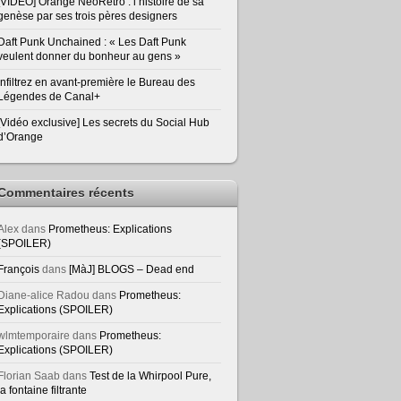
[VIDEO] Orange NeoRetro : l’histoire de sa
genèse par ses trois pères designers
Daft Punk Unchained : « Les Daft Punk
veulent donner du bonheur au gens »
Infiltrez en avant-première le Bureau des
Légendes de Canal+
[Vidéo exclusive] Les secrets du Social Hub
d’Orange
Commentaires récents
Alex
dans
Prometheus: Explications
(SPOILER)
François
dans
[MàJ] BLOGS – Dead end
Diane-alice Radou
dans
Prometheus:
Explications (SPOILER)
wlmtemporaire
dans
Prometheus:
Explications (SPOILER)
Florian Saab
dans
Test de la Whirpool Pure,
la fontaine filtrante