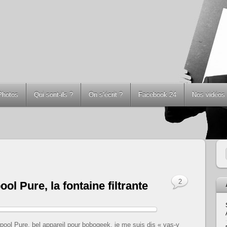
Photos
Qui sont-ils ?
On s’écrit ?
Facebook 24
Nos vidéos
2
ool Pure, la fontaine filtrante
pool Pure, bel appareil pour bobogeek, je me suis dis « vas-y