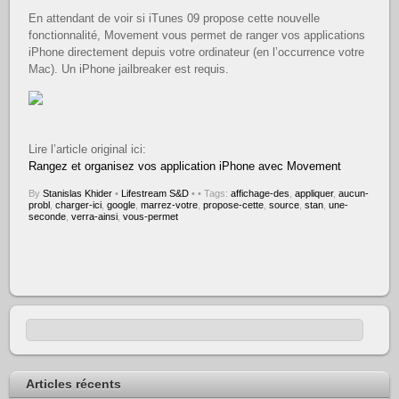
En attendant de voir si iTunes 09 propose cette nouvelle
fonctionnalité, Movement vous permet de ranger vos applications
iPhone directement depuis votre ordinateur (en l’occurrence votre
Mac). Un iPhone jailbreaker est requis.
Lire l’article original ici:
Rangez et organisez vos application iPhone avec Movement
By
Stanislas Khider
•
Lifestream S&D
•
• Tags:
affichage-des
,
appliquer
,
aucun-
probl
,
charger-ici
,
google
,
marrez-votre
,
propose-cette
,
source
,
stan
,
une-
seconde
,
verra-ainsi
,
vous-permet
Articles récents