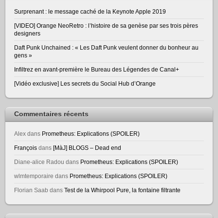
Surprenant : le message caché de la Keynote Apple 2019
[VIDEO] Orange NeoRetro : l’histoire de sa genèse par ses trois pères
designers
Daft Punk Unchained : « Les Daft Punk veulent donner du bonheur au
gens »
Infiltrez en avant-première le Bureau des Légendes de Canal+
[Vidéo exclusive] Les secrets du Social Hub d’Orange
Commentaires récents
Alex
dans
Prometheus: Explications (SPOILER)
François
dans
[MàJ] BLOGS – Dead end
Diane-alice Radou
dans
Prometheus: Explications (SPOILER)
wlmtemporaire
dans
Prometheus: Explications (SPOILER)
Florian Saab
dans
Test de la Whirpool Pure, la fontaine filtrante