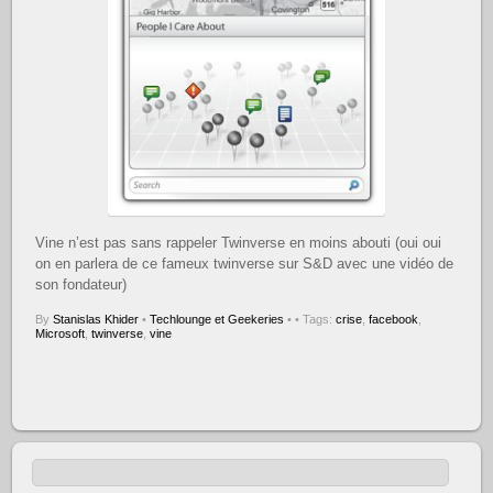
Vine n’est pas sans rappeler Twinverse en moins abouti (oui oui
on en parlera de ce fameux twinverse sur S&D avec une vidéo de
son fondateur)
By
Stanislas Khider
•
Techlounge et Geekeries
•
• Tags:
crise
,
facebook
,
Microsoft
,
twinverse
,
vine