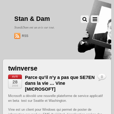
Stan & Dam
Stan&Dam ont un avis sur tout.
RSS
twinverse
Parce qu’il n’y a pas que SE7EN
AVR
0
28
dans la vie … Vine
2009
[MICROSOFT]
Microsoft a dévoilé une nouvelle plateforme de service applicatif
en beta test sur Seattle et Washington.
Vine est un client pour Windows qui permet de poster de