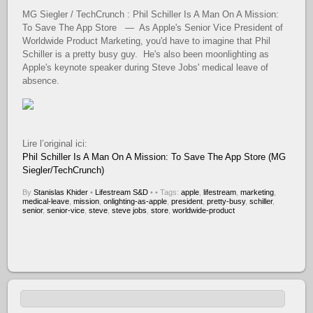
MG Siegler / TechCrunch : Phil Schiller Is A Man On A Mission:
To Save The App Store — As Apple's Senior Vice President of
Worldwide Product Marketing, you'd have to imagine that Phil
Schiller is a pretty busy guy. He's also been moonlighting as
Apple's keynote speaker during Steve Jobs' medical leave of
absence.
Lire l’original ici:
Phil Schiller Is A Man On A Mission: To Save The App Store (MG
Siegler/TechCrunch)
By
Stanislas Khider
•
Lifestream S&D
•
• Tags:
apple
,
lifestream
,
marketing
,
medical-leave
,
mission
,
onlighting-as-apple
,
president
,
pretty-busy
,
schiller
,
senior
,
senior-vice
,
steve
,
steve jobs
,
store
,
worldwide-product