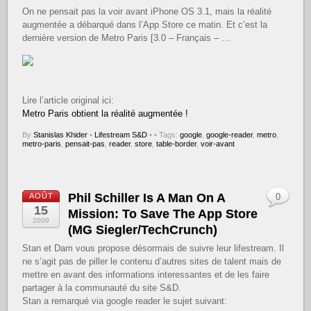
On ne pensait pas la voir avant iPhone OS 3.1, mais la réalité
augmentée a débarqué dans l’App Store ce matin. Et c’est la
dernière version de Metro Paris [3.0 – Français – …
Lire l’article original ici:
Metro Paris obtient la réalité augmentée !
By
Stanislas Khider
•
Lifestream S&D
•
• Tags:
google
,
google-reader
,
metro
,
metro-paris
,
pensait-pas
,
reader
,
store
,
table-border
,
voir-avant
Phil Schiller Is A Man On A
AOÛT
0
15
Mission: To Save The App Store
2009
(MG Siegler/TechCrunch)
Stan et Dam vous propose désormais de suivre leur lifestream. Il
ne s’agit pas de piller le contenu d’autres sites de talent mais de
mettre en avant des informations interessantes et de les faire
partager à la communauté du site S&D.
Stan a remarqué via google reader le sujet suivant: