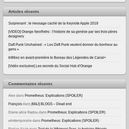
Articles récents
Surprenant : le message caché de la Keynote Apple 2019
[VIDEO] Orange NeoRetro : l’histoire de sa genèse par ses trois pères
designers
Daft Punk Unchained : « Les Daft Punk veulent donner du bonheur au
gens »
Infiltrez en avant-première le Bureau des Légendes de Canal+
[Vidéo exclusive] Les secrets du Social Hub d’Orange
Commentaires récents
Alex
dans
Prometheus: Explications (SPOILER)
François
dans
[MàJ] BLOGS – Dead end
Diane-alice Radou
dans
Prometheus: Explications (SPOILER)
wlmtemporaire
dans
Prometheus: Explications (SPOILER)
Florian Saab
dans
Test de la Whirpool Pure, la fontaine filtrante