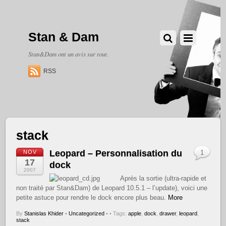
Stan & Dam
Stan&Dam ont un avis sur tout.
RSS
stack
Leopard – Personnalisation du
NOV
1
17
dock
2007
Après la sortie (ultra-rapide et
non traité par Stan&Dam) de Leopard 10.5.1 – l’update), voici une
petite astuce pour rendre le dock encore plus beau.
More
By
Stanislas Khider
•
Uncategorized
•
• Tags:
apple
,
dock
,
drawer
,
leopard
,
stack