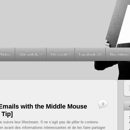
Photos
Qui sont-ils ?
On s’écrit ?
Facebook 24
Nos vidéos
0
Emails with the Middle Mouse
 Tip]
ivre leur lifestream. Il ne s’agit pas de piller le contenu
en avant des informations interessantes et de les faire partager