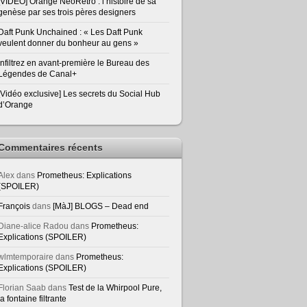
[VIDEO] Orange NeoRetro : l’histoire de sa
genèse par ses trois pères designers
Daft Punk Unchained : « Les Daft Punk
veulent donner du bonheur au gens »
Infiltrez en avant-première le Bureau des
Légendes de Canal+
[Vidéo exclusive] Les secrets du Social Hub
d’Orange
Commentaires récents
Alex
dans
Prometheus: Explications
(SPOILER)
François
dans
[MàJ] BLOGS – Dead end
Diane-alice Radou
dans
Prometheus:
Explications (SPOILER)
wlmtemporaire
dans
Prometheus:
Explications (SPOILER)
Florian Saab
dans
Test de la Whirpool Pure,
la fontaine filtrante