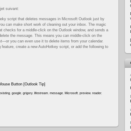
jet suivant:
eeky script that deletes messages in Microsoft Outlook just by
 you can make short work of cleaning out your inbox. The magic
at checks for a middle-click on the Outlook window, and sends a
 delete the message. This means you can middle-click on the
ist—or you can even use it to delete items from your calendar.
 feature, create a new AutoHotkey script, or add the following to
Mouse Button [Outlook Tip]
existing
,
google
,
grigory
,
lifestream
,
message
,
Microsoft
,
preview
,
reader
,