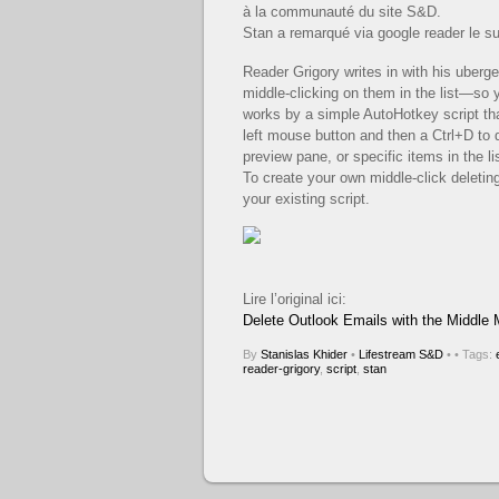
à la communauté du site S&D.
Stan a remarqué via google reader le su
Reader Grigory writes in with his uberg
middle-clicking on them in the list—so
works by a simple AutoHotkey script th
left mouse button and then a Ctrl+D to
preview pane, or specific items in the l
To create your own middle-click deleting
your existing script.
Lire l’original ici:
Delete Outlook Emails with the Middle 
By
Stanislas Khider
•
Lifestream S&D
•
• Tags:
reader-grigory
,
script
,
stan