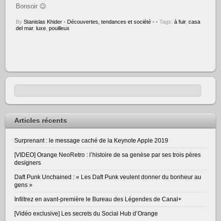
Bonsoir 😉
By
Stanislas Khider
•
Découvertes, tendances et société
•
• Tags:
à fuir
,
casa
del mar
,
luxe
,
pouilleux
Articles récents
Surprenant : le message caché de la Keynote Apple 2019
[VIDEO] Orange NeoRetro : l’histoire de sa genèse par ses trois pères
designers
Daft Punk Unchained : « Les Daft Punk veulent donner du bonheur au
gens »
Infiltrez en avant-première le Bureau des Légendes de Canal+
[Vidéo exclusive] Les secrets du Social Hub d’Orange