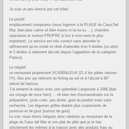
Je suis un peu énervé par cet hôtel.
Le positif:
emplacement somptueux (nous logeons à la PLAGE du Casa Del
Mar, bien plus calme et bien moins m’as-tu-vu …), chambre
spacieuse et surtout PROPRE (c’est à mon sens le plus
important). Le service est très correct sans attendre le
raffinement qu’on serait en droit d’attendre d’un 5 étoiles (ou alors
le 5 étoiles à salement décoté depuis l’apparition de la catégorie
Palace).
Le négatif:
un restaurant proprement SCANDALEUX (21 € les pâtes natures
!!!!). Des prix qui relèvent du fisting au sel et à l’alcool à 90°
relevé de harissa.
J’ai entamé le séjour avec une splendide Langouste à 208€ (bah
oui voyage de noce hein) … eh bien rien d’extraordinaire sur la
préparation: juste cuite, peu dorée, gout du produit mais sans
recherche. Les légumes grillés étaient plus surprenants de
justesse et de gout (surtout de gout).
Le soir, nous étions fatigués donc rebelote au restaurant de la
plage du Case del Mar et son plat de pâte que je te fais
strictement les mêmes à la maison avec des produits frais ou