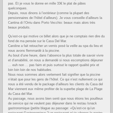
pas. Et je vous le donne en mille 33€ le plat de pâtes
quelconques.
Depuis, nous dinons à l’extérieur (comme la plupart des
pensionnaires de l’hôtel d’ailleurs). Je vous conseille d’ailleurs la
Cantina di l’Orriu dans Porto Vecchio: beaux mais alors très
beaux produits.
Qu’est-ce qui motive ce billet alors que je ne comptais rien dire du
fond de ma pensée sur le Casa Del Mar.
Caroline a fait retoucher un vernis posé la veille au spa du lieu et
nous avons flemmardé à la piscine.
Au bout d’une heure, dans l’absence la plus totale de savoir vivre
et d’amabilité, on nous a demandé si nous escomptions déjeuner
… euh non … pas faim et puis surtout le rapport qualité prix et
loin loin loin de nos habitudes.
Nous nous sommes alors vertement fait signifier que la piscine
n’était que pour les gens de l’hôtel. Ce qui n’est nullement ce qui
nous a été vendu de le package d’ailleurs les clients du Casa del
Mar viennent eux même profiter de la superbe plage de La Plage
du Casa del Mar.
Au passage, nous avons bien senti que nous étions les pouilleux
de service qui ne veulent pas déjeuner dans le restau /snack
gastronomique (petite blague au passage: «Qu’est-ce qu’un
restaurant Gastronomique ? un restaurant où tu chopes la gastro