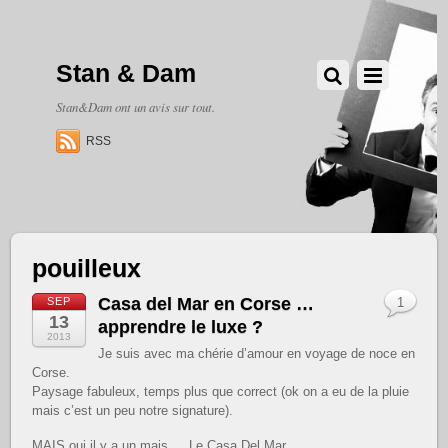
Stan & Dam
Stan&Dam ont un avis sur tout.
RSS
pouilleux
Casa del Mar en Corse …
SEP
1
13
apprendre le luxe ?
2013
Je suis avec ma chérie d’amour en voyage de noce en
Corse.
Paysage fabuleux, temps plus que correct (ok on a eu de la pluie
mais c’est un peu notre signature).
MAIS oui il y a un mais … Le Casa Del Mar