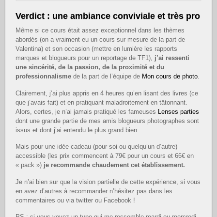
Verdict : une ambiance conviviale et très pro
Même si ce cours était assez exceptionnel dans les thèmes
abordés (on a vraiment eu un cours sur mesure de la part de
Valentina) et son occasion (mettre en lumière les rapports
marques et blogueurs pour un reportage de TF1),
j’ai ressenti
une sincérité, de la passion, de la proximité et du
professionnalisme
de la part de l’équipe de
Mon cours de photo
.
Clairement, j’ai plus appris en 4 heures qu’en lisant des livres (ce
que j’avais fait) et en pratiquant maladroitement en tâtonnant.
Alors, certes, je n’ai jamais pratiqué les fameuses
Lenses parties
dont une grande partie de mes amis blogueurs photographes sont
issus et dont j’ai entendu le plus grand bien.
Mais pour une idée cadeau (pour soi ou quelqu’un d’autre)
accessible (les prix commencent à 79€ pour un cours et 66€ en
« pack »)
je recommande chaudement cet établissement.
Je n’ai bien sur que la vision partielle de cette expérience, si vous
en avez d’autres à recommander n’hésitez pas dans les
commentaires ou via twitter ou Facebook !
PS : si vous voyez un type qui me ressemble mardi ou mercredi