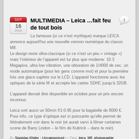
MULTIMEDIA – Leica …fait feu
SEP
1
16
de tout bois
2008
La fameuse (si ce n’est mythique) marque LEICA
annonce aujourd’hui une nouvelle version numérique du classic
M8.
Le design reste ultra-classique (si ce n’est un peu « vintage »)
mais l’intérieur de l’appareil est lui plus que moderne: 10.3
Megapixe, ultra low vibration, une obturation de 1/4000 de sec, un
mode automatique (pour les gens comme moi) et pour la première
fois une glace saphire sur le LCD. L’appareil fonctionne avec les
optiques de la série M et accepte les cartes SDHC jusqu’à 32GB.
L’appareil devrait être disponible en octobre pour un prix encore
inconnus.
Leica sort aussi un 50mm f/1:0.95 pour la bagatelle de 8000 €.
Pour info, ce type d’optique est si puissante qu’elle permet de
littéralement voir dans le noir (et aurait servi à filmer certaines
scene de Barry Lindon – le film de Kubrick – dans le noir).
By
Stanislas Khider
•
Uncategorized
•
• Tags:
leica
,
M8
,
photographie