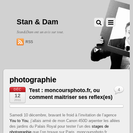
Stan & Dam
Stan&Dam ont un avis sur tout.
RSS
photographie
Test : moncoursphoto.fr, ou
DÉC
4
12
comment maitriser ses reflex(es)
2011
Samedi 10 décembre, bravant le froid à l’invitation de l’agence
You to You
, j’allais armé de mon Canon 450D arpenter les allées
des jardins du Palais Royal pour tester l’un des
stages de
photographie
que l’on trouve sur Paris, moncoursphoto.fr.