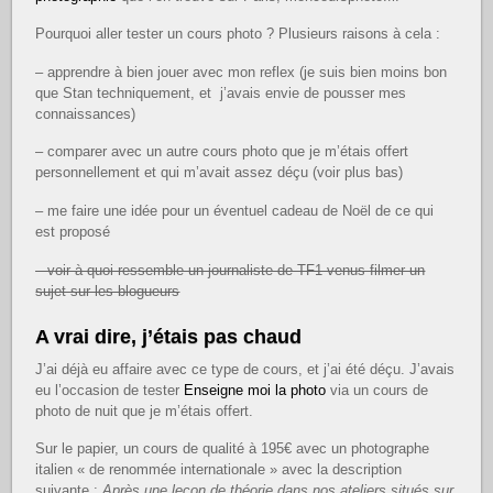
Pourquoi aller tester un cours photo ? Plusieurs raisons à cela :
– apprendre à bien jouer avec mon reflex (je suis bien moins bon
que Stan techniquement, et j’avais envie de pousser mes
connaissances)
– comparer avec un autre cours photo que je m’étais offert
personnellement et qui m’avait assez déçu (voir plus bas)
– me faire une idée pour un éventuel cadeau de Noël de ce qui
est proposé
– voir à quoi ressemble un journaliste de TF1 venus filmer un
sujet sur les blogueurs
A vrai dire, j’étais pas chaud
J’ai déjà eu affaire avec ce type de cours, et j’ai été déçu. J’avais
eu l’occasion de tester
Enseigne moi la photo
via un cours de
photo de nuit que je m’étais offert.
Sur le papier, un cours de qualité à 195€ avec un photographe
italien « de renommée internationale » avec la description
suivante :
Après une leçon de théorie dans nos ateliers situés sur