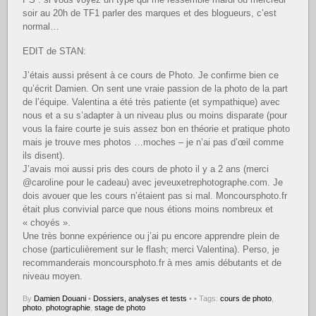
soir au 20h de TF1 parler des marques et des blogueurs, c’est
normal…
EDIT de STAN:
J’étais aussi présent à ce cours de Photo. Je confirme bien ce
qu’écrit Damien. On sent une vraie passion de la photo de la part
de l’équipe. Valentina a été très patiente (et sympathique) avec
nous et a su s’adapter à un niveau plus ou moins disparate (pour
vous la faire courte je suis assez bon en théorie et pratique photo
mais je trouve mes photos …moches – je n’ai pas d’œil comme
ils disent).
J’avais moi aussi pris des cours de photo il y a 2 ans (merci
@caroline pour le cadeau) avec jeveuxetrephotographe.com. Je
dois avouer que les cours n’étaient pas si mal. Moncoursphoto.fr
était plus convivial parce que nous étions moins nombreux et
« choyés ».
Une très bonne expérience ou j’ai pu encore apprendre plein de
chose (particulièrement sur le flash; merci Valentina). Perso, je
recommanderais moncoursphoto.fr à mes amis débutants et de
niveau moyen.
By
Damien Douani
•
Dossiers, analyses et tests
•
• Tags:
cours de photo
,
photo
,
photographie
,
stage de photo