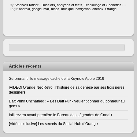
By
Stanislas Khider
•
Dossiers, analyses et tests
,
Techlounge et Geekeries
•
•
Tags:
android
,
google
,
mail
,
maps
,
musique
,
navigation
,
onebox
,
Orange
Articles récents
Surprenant : le message caché de la Keynote Apple 2019
[VIDEO] Orange NeoRetro : l’histoire de sa genèse par ses trois pères
designers
Daft Punk Unchained : « Les Daft Punk veulent donner du bonheur au
gens »
Infiltrez en avant-première le Bureau des Légendes de Canal+
[Vidéo exclusive] Les secrets du Social Hub d’Orange