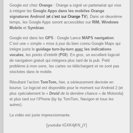
Google est chez
Orange
: Orange a signé un partenariat qui vise
à intégrer les
Google Apps dans les mobiles Orange
signatures Android
(
et c’est sur Orange TV
). Dans un deuxième
temps, les Google Apps seront accessibles sur
RIM, Windows
Mobile
et
Symbian
.
Google est dans les
GPS
: Google Lance
MAPS navigation
.
C’est une « simple » mise à jour du bien connu Google Maps qui
intègre juste le
guidage turn-by-turn
avec
les indications
vocales
, les points d’intérêt (
POI
). En gros, un excellent logiciel
de navigation gratuit qui intégrera plus tard de la pub. Petit
problème à mon sens, les cartes se téléchargent et ne sont pas
stockées dans le mobile.
Résultant l’action
TomTom,
hier, a sérieusement devisée en
bourse. Le logiciel est disponible pour le moment sur Android 2 (et
plus spécialement le «
Droid
de la dernière chance »
de Motorola)
et plus tard sur l’iPhone (by by TomTom, Navigon et tous les
autres).
La vidéo est juste impressionnante.
[youtube tGXK4jKN_jY]