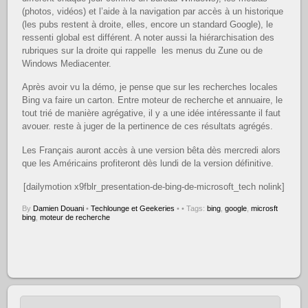
(photos, vidéos) et l’aide à la navigation par accès à un historique
(les pubs restent à droite, elles, encore un standard Google), le
ressenti global est différent. A noter aussi la hiérarchisation des
rubriques sur la droite qui rappelle les menus du Zune ou de
Windows Mediacenter.
Après avoir vu la démo, je pense que sur les recherches locales
Bing va faire un carton. Entre moteur de recherche et annuaire, le
tout trié de manière agrégative, il y a une idée intéressante il faut
avouer. reste à juger de la pertinence de ces résultats agrégés.
Les Français auront accès à une version bêta dès mercredi alors
que les Américains profiteront dès lundi de la version définitive.
[dailymotion x9fblr_presentation-de-bing-de-microsoft_tech nolink]
By
Damien Douani
•
Techlounge et Geekeries
•
• Tags:
bing
,
google
,
microsft
bing
,
moteur de recherche