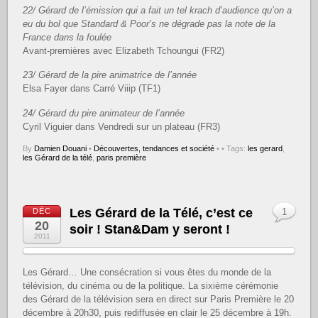
22/ Gérard de l’émission qui a fait un tel krach d’audience qu’on a
eu du bol que Standard & Poor’s ne dégrade pas la note de la
France dans la foulée
Avant-premières avec Elizabeth Tchoungui (FR2)
23/ Gérard de la pire animatrice de l’année
Elsa Fayer dans Carré Viiip (TF1)
24/ Gérard du pire animateur de l’année
Cyril Viguier dans Vendredi sur un plateau (FR3)
By
Damien Douani
•
Découvertes, tendances et société
•
• Tags:
les gerard
,
les Gérard de la télé
,
paris première
Les Gérard de la Télé, c’est ce
DÉC
1
20
soir ! Stan&Dam y seront !
2011
Les Gérard… Une consécration si vous êtes du monde de la
télévision, du cinéma ou de la politique. La sixième cérémonie
des Gérard de la télévision sera en direct sur Paris Première le 20
décembre à 20h30, puis rediffusée en clair le 25 décembre à 19h.