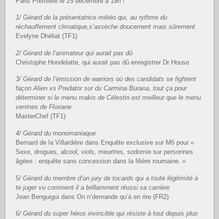
Paris Première le 25 décembre à 19h !
1/ Gérard de la présentatrice météo qui, au rythme du
réchauffement climatique,s’assèche doucement mais sûrement
Evelyne Dhéliat (TF1)
2/ Gérard de l’animateur qui aurait pas dû
Christophe Hondelatte, qui aurait pas dû enregistrer Dr House
3/ Gérard de l’émission de warriors où des candidats se fightent
façon Alien vs Predator sur du Carmina Burana, tout ça pour
déterminer si le menu makis de Célestin est meilleur que le menu
verrines de Floriane
MasterChef (TF1)
4/ Gérard du monomaniaque
Bernard de la Villardière dans Enquête exclusive sur M6 pour «
Sexe, drogues, alcool, viols, meurtres, sodomie sur personnes
âgées : enquête sans concession dans la filière roumaine. »
5/ Gérard du membre d’un jury de tocards qui a toute légitimité à
te juger vu comment il a brillamment réussi sa carrière
Jean Benguigui dans On n’demande qu’à en rire (FR2)
6/ Gérard du super héros invincible qui résiste à tout depuis plus