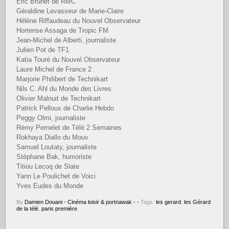
Eric Brunet de RMC
Géraldine Levasseur de Marie-Claire
Hélène Riffaudeau du Nouvel Observateur
Hortense Assaga de Tropic FM
Jean-Michel de Alberti, journaliste
Julien Pot de TF1
Katia Touré du Nouvel Observateur
Laure Michel de France 2
Marjorie Philibert de Technikart
Nils C. Ahl du Monde des Livres
Olivier Malnuit de Technikart
Patrick Pelloux de Charlie Hebdo
Peggy Olmi, journaliste
Rémy Pernelet de Télé 2 Semaines
Rokhaya Diallo du Mouv
Samuel Loutaty, journaliste
Stéphane Bak, humoriste
Titiou Lecoq de Slate
Yann Le Poulichet de Voici
Yves Eudes du Monde
By
Damien Douani
•
Cinéma loisir & portnawak
•
• Tags:
les gerard
,
les Gérard
de la télé
,
paris première