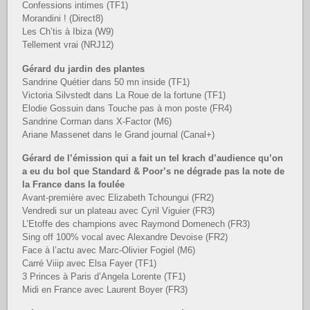
Confessions intimes (TF1)
Morandini ! (Direct8)
Les Ch’tis à Ibiza (W9)
Tellement vrai (NRJ12)
Gérard du jardin des plantes
Sandrine Quétier dans 50 mn inside (TF1)
Victoria Silvstedt dans La Roue de la fortune (TF1)
Elodie Gossuin dans Touche pas à mon poste (FR4)
Sandrine Corman dans X-Factor (M6)
Ariane Massenet dans le Grand journal (Canal+)
Gérard de l’émission qui a fait un tel krach d’audience qu’on
a eu du bol que Standard & Poor’s ne dégrade pas la note de
la France dans la foulée
Avant-première avec Elizabeth Tchoungui (FR2)
Vendredi sur un plateau avec Cyril Viguier (FR3)
L’Etoffe des champions avec Raymond Domenech (FR3)
Sing off 100% vocal avec Alexandre Devoise (FR2)
Face à l’actu avec Marc-Olivier Fogiel (M6)
Carré Viiip avec Elsa Fayer (TF1)
3 Princes à Paris d’Angela Lorente (TF1)
Midi en France avec Laurent Boyer (FR3)