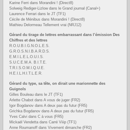
Karine Ferri dans Morandini ! (Direct8)
Solweig Rediger-Lizlow dans le Grand journal (Canal+)
Laurence Ferrari dans le JT (TF1)
Cécile de Ménibus dans Morandini ! (Direct8)
Mathieu Delormeau Tellement vrai (NRJ12)
Gérard du tirage de lettres embarrassant dans l’émission Des
Chiffres et des lettres
R.O.U.B.I.G.N.O.L.E.S.
G.R.O.S.N.I.B.A.R.D.S.
E.M.I.L.E.L.O.U.I.S.
S.U.C.E.M.A. B.I.T.E.
T.R.I.S.O.M.I.Q.U.E.
H.E.I.L.H.I.T.L.E.R.
Gérard du type, sa tête, on dirait une marionnette des
Guignols
Gilles Bouleau dans le JT (TF1)
Arlette Chabot dans A vous de juger (FR2)
Igor Bogdanov dans A deux pas du futur (FR5)
Grichka Bogdanov dans A deux pas du futur (FR5)
Yves Calvi dans C à vous (FR5)
Mickaël Vendetta dans Carré Viiip (TF1)
Anne Roumanoff dans Vivement dimanche (FR2)