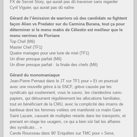
FX de Secret Story, qui aurait pas dû traverser sans regarder
Cyril Viguier, qui aurait pas dû naître
Gérard de l’émission de warriors où des candidats se fightent
façon Alien vs Predator sur du Carmina Burana, tout ça pour
déterminer si le menu makis de Célestin est meilleur que le
menu verrines de Floriane
Top Chef (M6)
Master Chef (TF1)
Quatre mariages pour une lune de miel (TF1)
Un dîner presque parfait (M6)
Un dîner presque parfait : la finale des chefs (M6)
Gérard du monomaniaque
Jean-Pierre Pernaut dans le JT sur TF1 pour « Et on poursuit
avec une nouvelle grève à la SNCF, grève causée par les
syndicats qui soutiennent, vous le savez, les clandestins sans-
papiers, qui détournent régulièrement les allocations familiales,
tout en bénéficiant de la CMU, avec la complicité des imams de
banlieue dont les femmes voilées ont manifesté ce matin Gare
Saint Lazare, causant de multiples retards dans les transports, et
prenant en otage les usagers, ce qui a bien sûr fait les affaires
des syndicats… »
Carole Rousseau dans 90’ Enquêtes sur TMC pour « Sexe,