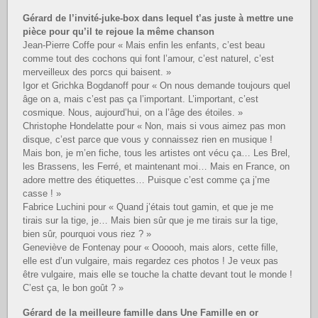
Gérard de l’invité-juke-box dans lequel t’as juste à mettre une
pièce pour qu’il te rejoue la même chanson
Jean-Pierre Coffe pour « Mais enfin les enfants, c’est beau
comme tout des cochons qui font l’amour, c’est naturel, c’est
merveilleux des porcs qui baisent. »
Igor et Grichka Bogdanoff pour « On nous demande toujours quel
âge on a, mais c’est pas ça l’important. L’important, c’est
cosmique. Nous, aujourd’hui, on a l’âge des étoiles. »
Christophe Hondelatte pour « Non, mais si vous aimez pas mon
disque, c’est parce que vous y connaissez rien en musique !
Mais bon, je m’en fiche, tous les artistes ont vécu ça… Les Brel,
les Brassens, les Ferré, et maintenant moi… Mais en France, on
adore mettre des étiquettes… Puisque c’est comme ça j’me
casse ! »
Fabrice Luchini pour « Quand j’étais tout gamin, et que je me
tirais sur la tige, je… Mais bien sûr que je me tirais sur la tige,
bien sûr, pourquoi vous riez ? »
Geneviève de Fontenay pour « Oooooh, mais alors, cette fille,
elle est d’un vulgaire, mais regardez ces photos ! Je veux pas
être vulgaire, mais elle se touche la chatte devant tout le monde !
C’est ça, le bon goût ? »
Gérard de la meilleure famille dans Une Famille en or