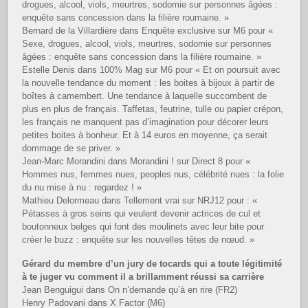
drogues, alcool, viols, meurtres, sodomie sur personnes âgées :
enquête sans concession dans la filière roumaine. »
Bernard de la Villardière dans Enquête exclusive sur M6 pour «
Sexe, drogues, alcool, viols, meurtres, sodomie sur personnes
âgées : enquête sans concession dans la filière roumaine. »
Estelle Denis dans 100% Mag sur M6 pour « Et on poursuit avec
la nouvelle tendance du moment : les boites à bijoux à partir de
boîtes à camembert. Une tendance à laquelle succombent de
plus en plus de français. Taffetas, feutrine, tulle ou papier crépon,
les français ne manquent pas d’imagination pour décorer leurs
petites boites à bonheur. Et à 14 euros en moyenne, ça serait
dommage de se priver. »
Jean-Marc Morandini dans Morandini ! sur Direct 8 pour «
Hommes nus, femmes nues, peoples nus, célébrité nues : la folie
du nu mise à nu : regardez ! »
Mathieu Delormeau dans Tellement vrai sur NRJ12 pour : «
Pétasses à gros seins qui veulent devenir actrices de cul et
boutonneux belges qui font des moulinets avec leur bite pour
créer le buzz : enquête sur les nouvelles têtes de nœud. »
Gérard du membre d’un jury de tocards qui a toute légitimité
à te juger vu comment il a brillamment réussi sa carrière
Jean Benguigui dans On n’demande qu’à en rire (FR2)
Henry Padovani dans X Factor (M6)