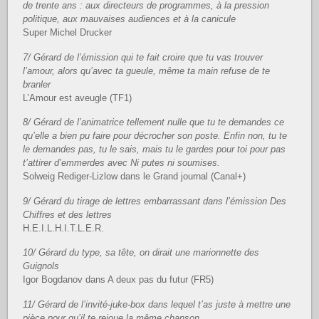
de trente ans : aux directeurs de programmes, à la pression
politique, aux mauvaises audiences et à la canicule
Super Michel Drucker
7/ Gérard de l’émission qui te fait croire que tu vas trouver
l’amour, alors qu’avec ta gueule, même ta main refuse de te
branler
L’Amour est aveugle (TF1)
8/ Gérard de l’animatrice tellement nulle que tu te demandes ce
qu’elle a bien pu faire pour décrocher son poste. Enfin non, tu te
le demandes pas, tu le sais, mais tu le gardes pour toi pour pas
t’attirer d’emmerdes avec Ni putes ni soumises.
Solweig Rediger-Lizlow dans le Grand journal (Canal+)
9/ Gérard du tirage de lettres embarrassant dans l’émission Des
Chiffres et des lettres
H.E.I.L.H.I.T.L.E.R.
10/ Gérard du type, sa tête, on dirait une marionnette des
Guignols
Igor Bogdanov dans A deux pas du futur (FR5)
11/ Gérard de l’invité-juke-box dans lequel t’as juste à mettre une
pièce pour qu’il te rejoue la même chanson