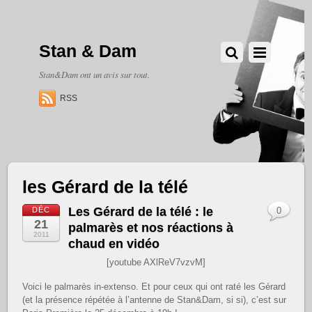
Stan & Dam
Stan&Dam ont un avis sur tout.
RSS
les Gérard de la télé
Les Gérard de la télé : le
DÉC
0
21
palmarès et nos réactions à
2011
chaud en vidéo
[youtube AXlReV7vzvM]
Voici le palmarès in-extenso. Et pour ceux qui ont raté les Gérard
(et la présence répétée à l’antenne de Stan&Dam, si si), c’est sur