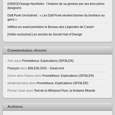
[VIDEO] Orange NeoRetro : l’histoire de sa genèse par ses trois pères
designers
Daft Punk Unchained : « Les Daft Punk veulent donner du bonheur au
gens »
Infiltrez en avant-première le Bureau des Légendes de Canal+
[Vidéo exclusive] Les secrets du Social Hub d’Orange
Commentaires récents
Alex
dans
Prometheus: Explications (SPOILER)
François
dans
[MàJ] BLOGS – Dead end
Diane-alice Radou
dans
Prometheus: Explications (SPOILER)
wlmtemporaire
dans
Prometheus: Explications (SPOILER)
Florian Saab
dans
Test de la Whirpool Pure, la fontaine filtrante
Archives