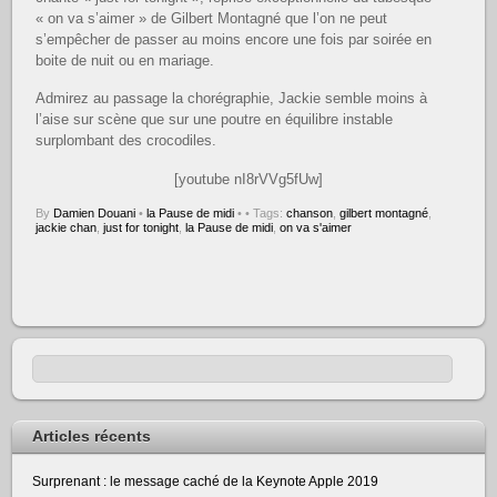
« on va s’aimer » de Gilbert Montagné que l’on ne peut
s’empêcher de passer au moins encore une fois par soirée en
boite de nuit ou en mariage.
Admirez au passage la chorégraphie, Jackie semble moins à
l’aise sur scène que sur une poutre en équilibre instable
surplombant des crocodiles.
[youtube nI8rVVg5fUw]
By
Damien Douani
•
la Pause de midi
•
• Tags:
chanson
,
gilbert montagné
,
jackie chan
,
just for tonight
,
la Pause de midi
,
on va s'aimer
Articles récents
Surprenant : le message caché de la Keynote Apple 2019