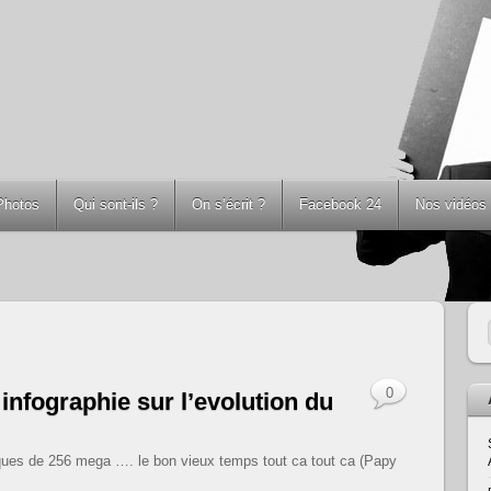
Photos
Qui sont-ils ?
On s’écrit ?
Facebook 24
Nos vidéos
0
infographie sur l’evolution du
ques de 256 mega …. le bon vieux temps tout ca tout ca (Papy