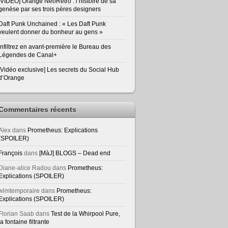
[VIDEO] Orange NeoRetro : l’histoire de sa
genèse par ses trois pères designers
Daft Punk Unchained : « Les Daft Punk
veulent donner du bonheur au gens »
Infiltrez en avant-première le Bureau des
Légendes de Canal+
[Vidéo exclusive] Les secrets du Social Hub
d’Orange
Commentaires récents
Alex
dans
Prometheus: Explications
(SPOILER)
François
dans
[MàJ] BLOGS – Dead end
Diane-alice Radou
dans
Prometheus:
Explications (SPOILER)
wlmtemporaire
dans
Prometheus:
Explications (SPOILER)
Florian Saab
dans
Test de la Whirpool Pure,
la fontaine filtrante