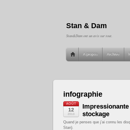
Stan & Dam
Stan&Dam ont un avis sur tout.
A propos
Archive
infographie
AOÛT
Impressionante 
12
stockage
2013
Quand je penses que j’ai connu les dis
Stan).