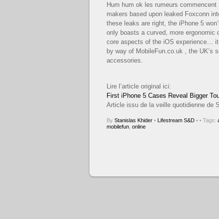
Hum hum ok les rumeurs commencent P
makers based upon leaked Foxconn intell
these leaks are right, the iPhone 5 won’
only boasts a curved, more ergonomic de
core aspects of the iOS experience… it
by way of MobileFun.co.uk , the UK’s se
accessories.
Lire l’article original ici:
First iPhone 5 Cases Reveal Bigger To
Article issu de la veille quotidienne d
By
Stanislas Khider
•
Lifestream S&D
•
• Tags:
mobilefun
,
online