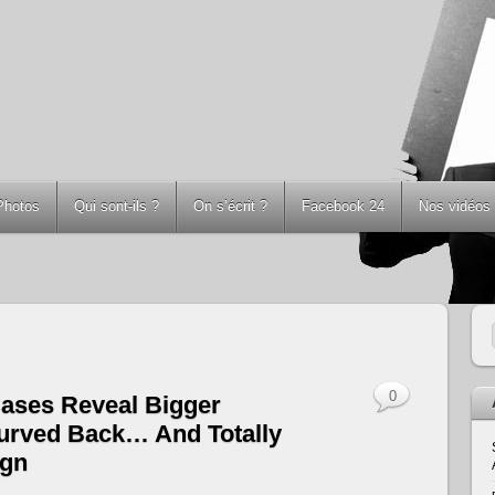
Photos
Qui sont-ils ?
On s’écrit ?
Facebook 24
Nos vidéos
0
Cases Reveal Bigger
urved Back… And Totally
ign