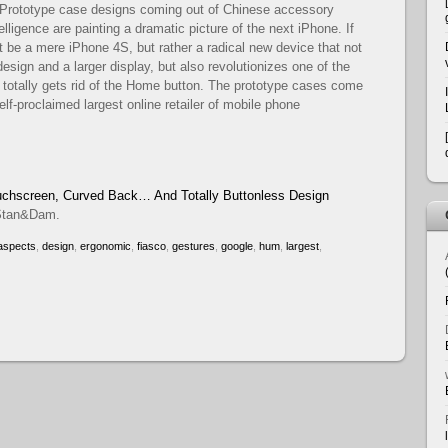
rototype case designs coming out of Chinese accessory
igence are painting a dramatic picture of the next iPhone. If
t be a mere iPhone 4S, but rather a radical new device that not
sign and a larger display, but also revolutionizes one of the
 totally gets rid of the Home button. The prototype cases come
lf-proclaimed largest online retailer of mobile phone
uchscreen, Curved Back… And Totally Buttonless Design
e Stan&Dam.
aspects
,
design
,
ergonomic
,
fiasco
,
gestures
,
google
,
hum
,
largest
,