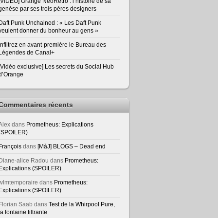
[VIDEO] Orange NeoRetro : l’histoire de sa
genèse par ses trois pères designers
Daft Punk Unchained : « Les Daft Punk
veulent donner du bonheur au gens »
Infiltrez en avant-première le Bureau des
Légendes de Canal+
[Vidéo exclusive] Les secrets du Social Hub
d’Orange
Commentaires récents
Alex
dans
Prometheus: Explications
(SPOILER)
François
dans
[MàJ] BLOGS – Dead end
Diane-alice Radou
dans
Prometheus:
Explications (SPOILER)
wlmtemporaire
dans
Prometheus:
Explications (SPOILER)
Florian Saab
dans
Test de la Whirpool Pure,
la fontaine filtrante