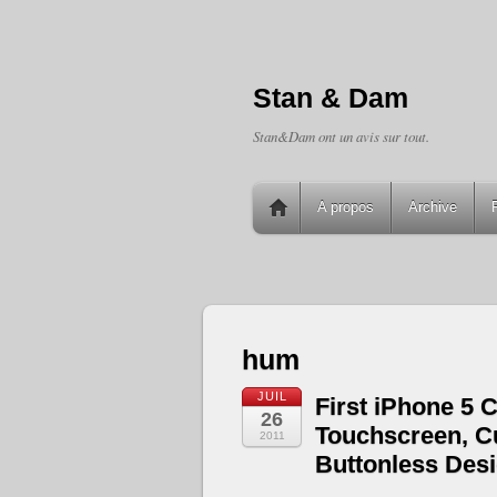
Stan & Dam
Stan&Dam ont un avis sur tout.
A propos
Archive
hum
JUIL
First iPhone 5 
26
Touchscreen, C
2011
Buttonless Des