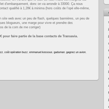
illet d’embarquement, donc on va arrondir à 33000. Ça nous
ontact qualifié à 1,28€ à minima (hors coûts de l’opé elle-même,
un site web avec un peu de flash, quelques bannières, un peu de
s blogueurs, une marge pour vivre et prendre des
s de la com de me corriger)
€ pour faire partie de la base contacts de Transavia.
zz
,
coût opération buzz
,
emmanuel kessous
,
gaduman
,
gagnez un avion
,