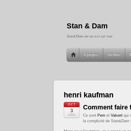
Stan & Dam
Stan&Dam ont un avis sur tout.
A propos
Archive
henri kaufman
OCT
Comment faire f
3
2009
Ce sont
Pem
et
Valvert
qui 
la complicité de Stan&Dam 