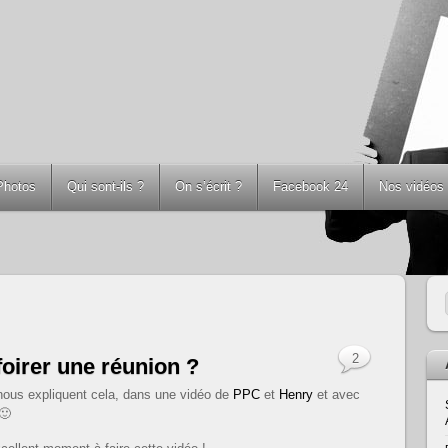
Photos
Qui sont-ils ?
On s’écrit ?
Facebook 24
Nos vidéos
2
oirer une réunion ?
nous expliquent cela, dans une vidéo de
PPC
et
Henry
et avec
🙂