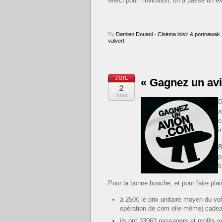
Merci pour l’invitation, on a passé un e
By
Damien Douani
•
Cinéma loisir & portnawak
valvert
JUIL
« Gagnez un avio
2
2008
D
a
c
i
B
p
t
Pour la bonne bouche, et pour faire plai
à 250€ le prix unitaire moyen du vo
opération de com elle-même) cadea
ils ont 33063 passagers et profils r