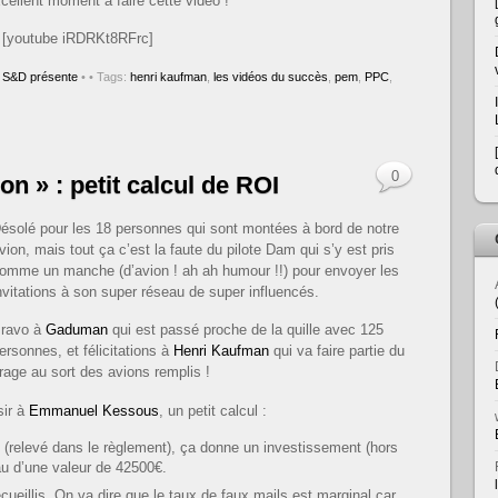
xcellent moment à faire cette vidéo !
[youtube iRDRKt8RFrc]
,
S&D présente
•
• Tags:
henri kaufman
,
les vidéos du succès
,
pem
,
PPC
,
0
n » : petit calcul de ROI
ésolé pour les 18 personnes qui sont montées à bord de notre
vion, mais tout ça c’est la faute du pilote Dam qui s’y est pris
omme un manche (d’avion ! ah ah humour !!) pour envoyer les
nvitations à son super réseau de super influencés.
ravo à
Gaduman
qui est passé proche de la quille avec 125
ersonnes, et félicitations à
Henri Kaufman
qui va faire partie du
irage au sort des avions remplis !
sir à
Emmanuel Kessous
, un petit calcul :
l (relevé dans le règlement), ça donne un investissement (hors
u d’une valeur de 42500€.
ecueillis. On va dire que le taux de faux mails est marginal car