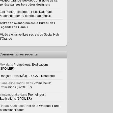
[VIDEO] Orange NeoRetro : l’histoire de sa
genèse par ses trois pères designers
Daft Punk Unchained : « Les Daft Punk
veulent donner du bonheur au gens »
Infiltrez en avant-première le Bureau des
Légendes de Canal+
[Vidéo exclusive] Les secrets du Social Hub
d’Orange
Commentaires récents
Alex
dans
Prometheus: Explications
(SPOILER)
François
dans
[MàJ] BLOGS – Dead end
Diane-alice Radou
dans
Prometheus:
Explications (SPOILER)
wlmtemporaire
dans
Prometheus:
Explications (SPOILER)
Florian Saab
dans
Test de la Whirpool Pure,
la fontaine filtrante