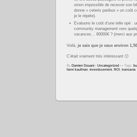
sinon impossible de recevoir son b
donne « ceteris paribus » un coût c
je le répète).
Evaluons le coût d’une telle opé : 
community management vers quelque
vacances… 80000€ ? (merci aux pro
Voilà,
je sais que je vaux environ 1,50
C’était vraiment très intéressant 🙂
By
Damien Douani
•
Uncategorized
•
• Tags:
bu
henri kaufman
,
investissement
,
ROI
,
transavia