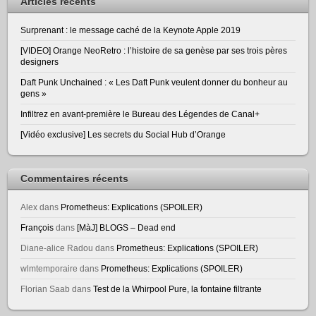
Articles récents
Surprenant : le message caché de la Keynote Apple 2019
[VIDEO] Orange NeoRetro : l’histoire de sa genèse par ses trois pères
designers
Daft Punk Unchained : « Les Daft Punk veulent donner du bonheur au
gens »
Infiltrez en avant-première le Bureau des Légendes de Canal+
[Vidéo exclusive] Les secrets du Social Hub d’Orange
Commentaires récents
Alex
dans
Prometheus: Explications (SPOILER)
François
dans
[MàJ] BLOGS – Dead end
Diane-alice Radou
dans
Prometheus: Explications (SPOILER)
wlmtemporaire
dans
Prometheus: Explications (SPOILER)
Florian Saab
dans
Test de la Whirpool Pure, la fontaine filtrante