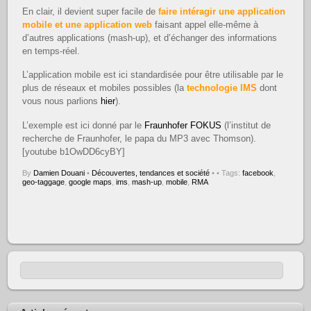
En clair, il devient super facile de
faire intéragir une application
mobile et une application web
faisant appel elle-même à
d’autres applications (mash-up), et d’échanger des informations
en temps-réel.
L’application mobile est ici standardisée pour être utilisable par le
plus de réseaux et mobiles possibles (
la
technologie IMS
dont
vous nous parlions
hier
).
L’exemple est ici donné par le
Fraunhofer FOKUS
(l’institut de
recherche de Fraunhofer, le papa du MP3 avec Thomson).
[youtube b1OwDD6cyBY]
By
Damien Douani
•
Découvertes, tendances et société
•
• Tags:
facebook
,
geo-taggage
,
google maps
,
ims
,
mash-up
,
mobile
,
RMA