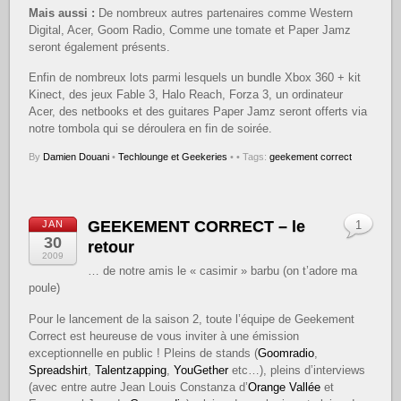
Mais aussi :
De nombreux autres partenaires comme Western
Digital, Acer, Goom Radio, Comme une tomate et Paper Jamz
seront également présents.
Enfin de nombreux lots parmi lesquels un bundle Xbox 360 + kit
Kinect, des jeux Fable 3, Halo Reach, Forza 3, un ordinateur
Acer, des netbooks et des guitares Paper Jamz seront offerts via
notre tombola qui se déroulera en fin de soirée.
By
Damien Douani
•
Techlounge et Geekeries
•
• Tags:
geekement correct
GEEKEMENT CORRECT – le
JAN
1
30
retour
2009
… de notre amis le « casimir » barbu (on t’adore ma
poule)
Pour le lancement de la saison 2, toute l’équipe de Geekement
Correct est heureuse de vous inviter à une émission
exceptionnelle en public ! Pleins de stands (
Goomradio
,
Spreadshirt
,
Talentzapping
,
YouGether
etc…), pleins d’interviews
(avec entre autre Jean Louis Constanza d’
Orange Vallée
et