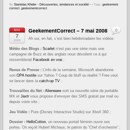
By
Stanislas Khider
•
Découvertes, tendances et société
•
• Tags:
geekement
correct
,
geekementcorrect
GeekementCorrect – 7 mai 2008
MAI
0
7
Ah oui, en fait, c’est bien hebdomadaire les vidéos:
2008
Météo des Blogs :
Scarlet
n’est pas une série mais une
campagne de Buzz et des anglais nous dévoilent ce à qui
ressemblerait
Facebook en vrai
;
Revue de Presse :
L’info de la semaine, Microsoft abandonne
son
OPA hostile
sur Yahoo ? Coup de bluff ou réalité ? Free veut
se lancer dans la
catch-up TV
;
Trouvailles du Net :
Alienware
sort sa nouvelle série de portable
MX et
Jaxtr
vous propose d’envoyer des SMS gratuit par mail ou
depuis votre site ;
Jeu Vidéo :
Pure (Disney Interactive Studio) sur XboX 360 ;
Dossier :
HelloCotton
, un nouveau portail féminin ouvre ses
portes. On reçoit Hubert Michaux, le patron du “Chef d’orchestre” ;