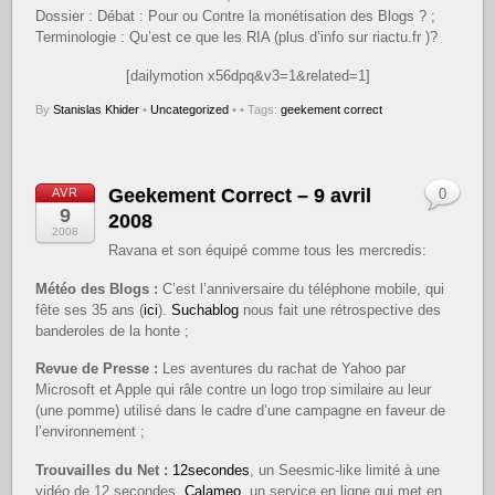
Dossier : Débat : Pour ou Contre la monétisation des Blogs ? ;
Terminologie : Qu’est ce que les RIA (plus d’info sur riactu.fr )?
[dailymotion x56dpq&v3=1&related=1]
By
Stanislas Khider
•
Uncategorized
•
• Tags:
geekement correct
Geekement Correct – 9 avril
AVR
0
9
2008
2008
Ravana et son équipé comme tous les mercredis:
Météo des Blogs :
C’est l’anniversaire du téléphone mobile, qui
fête ses 35 ans (
ici
).
Suchablog
nous fait une rétrospective des
banderoles de la honte ;
Revue de Presse :
Les aventures du rachat de Yahoo par
Microsoft et Apple qui râle contre un logo trop similaire au leur
(une pomme) utilisé dans le cadre d’une campagne en faveur de
l’environnement ;
Trouvailles du Net :
12secondes
, un Seesmic-like limité à une
vidéo de 12 secondes.
Calameo
, un service en ligne qui met en