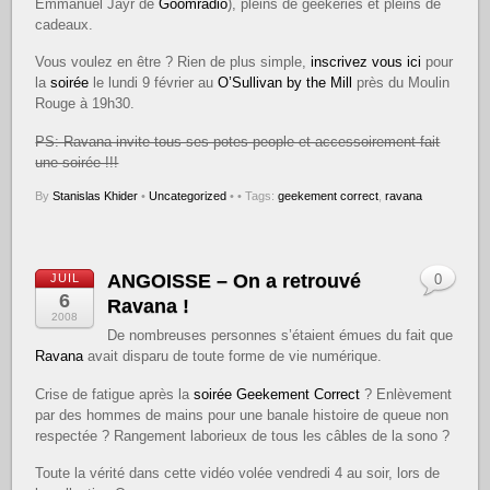
Emmanuel Jayr de
Goomradio
), pleins de geekeries et pleins de
cadeaux.
Vous voulez en être ? Rien de plus simple,
inscrivez vous ici
pour
la
soirée
le lundi 9 février au
O’Sullivan by the Mill
près du Moulin
Rouge à 19h30.
PS: Ravana invite tous ses potes people et accessoirement fait
une soirée !!!
By
Stanislas Khider
•
Uncategorized
•
• Tags:
geekement correct
,
ravana
ANGOISSE – On a retrouvé
JUIL
0
6
Ravana !
2008
De nombreuses personnes s’étaient émues du fait que
Ravana
avait disparu de toute forme de vie numérique.
Crise de fatigue après la
soirée Geekement Correct
? Enlèvement
par des hommes de mains pour une banale histoire de queue non
respectée ? Rangement laborieux de tous les câbles de la sono ?
Toute la vérité dans cette vidéo volée vendredi 4 au soir, lors de