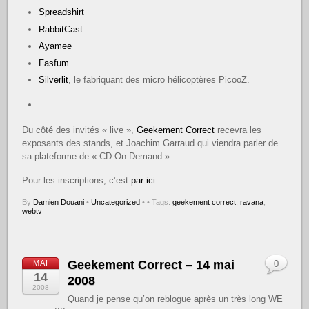
Spreadshirt
RabbitCast
Ayamee
Fasfum
Silverlit
, le fabriquant des micro hélicoptères PicooZ.
Du côté des invités « live »,
Geekement Correct
recevra les
exposants des stands, et Joachim Garraud qui viendra parler de
sa plateforme de « CD On Demand ».
Pour les inscriptions, c’est
par ici
.
By
Damien Douani
•
Uncategorized
•
• Tags:
geekement correct
,
ravana
,
webtv
Geekement Correct – 14 mai
MAI
0
14
2008
2008
Quand je pense qu’on reblogue après un très long WE