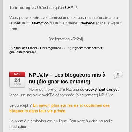
Terminologie :
Qu’est ce qu’un
CRM
?
Vous pouvez retrouver l’émission chez tous nos partenaires, sur
iTunes
sur
Dailymotion
ou sur la chaîne
Freenews
(canal 169) sur
Free.
[dailymotion x5c2sl]
By
Stanislas Khider
•
Uncategorized
•
• Tags:
geekement correct
,
geekementcorrect
NPLV.tv – Les blogueurs mis à
AVR
0
24
nu (éloigner les enfants)
2008
Notre confrère et ami Ravana de
Geekement Correct
lance une nouvelle webTV dénommée (bizarrement) NPLV.tv.
Le concept ?
En savoir plus sur les us et coutumes des
blogueurs dans leur vie privée.
La première émission est en ligne. Bon vent à cette nouvelle
production !