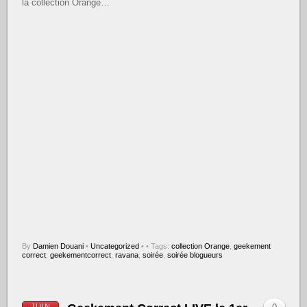
la collection Orange…
By
Damien Douani
•
Uncategorized
•
• Tags:
collection Orange
,
geekement
correct
,
geekementcorrect
,
ravana
,
soirée
,
soirée blogueurs
JUIN