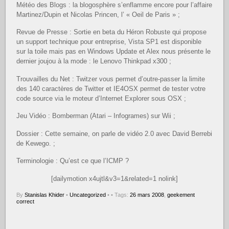
Météo des Blogs : la blogosphère s’enflamme encore pour l’affaire
Martinez/Dupin et Nicolas Princen, l’ « Oeil de Paris » ;
Revue de Presse : Sortie en beta du Héron Robuste qui propose
un support technique pour entreprise, Vista SP1 est disponible
sur la toile mais pas en Windows Update et Alex nous présente le
dernier joujou à la mode : le Lenovo Thinkpad x300 ;
Trouvailles du Net : Twitzer vous permet d’outre-passer la limite
des 140 caractères de Twitter et IE4OSX permet de tester votre
code source via le moteur d’Internet Explorer sous OSX ;
Jeu Vidéo : Bomberman (Atari – Infogrames) sur Wii ;
Dossier : Cette semaine, on parle de vidéo 2.0 avec David Berrebi
de Kewego. ;
Terminologie : Qu’est ce que l’ICMP ?
[dailymotion x4ujtl&v3=1&related=1 nolink]
By
Stanislas Khider
•
Uncategorized
•
• Tags:
26 mars 2008
,
geekement
correct