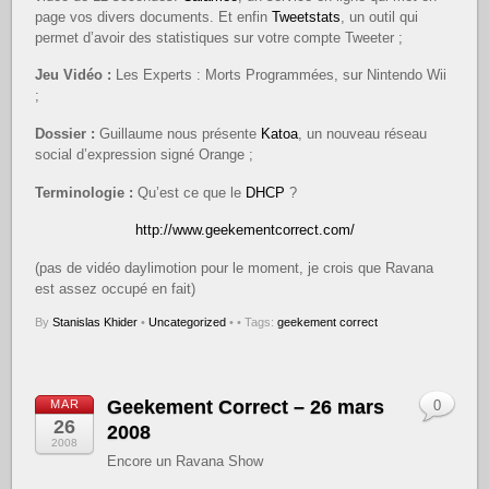
page vos divers documents. Et enfin
Tweetstats
, un outil qui
permet d’avoir des statistiques sur votre compte Tweeter ;
Jeu Vidéo :
Les Experts : Morts Programmées, sur Nintendo Wii
;
Dossier :
Guillaume nous présente
Katoa
, un nouveau réseau
social d’expression signé Orange ;
Terminologie :
Qu’est ce que le
DHCP
?
http://www.geekementcorrect.com/
(pas de vidéo daylimotion pour le moment, je crois que Ravana
est assez occupé en fait)
By
Stanislas Khider
•
Uncategorized
•
• Tags:
geekement correct
Geekement Correct – 26 mars
MAR
0
26
2008
2008
Encore un Ravana Show