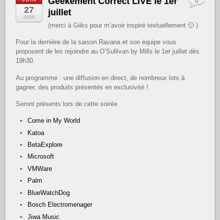
Geekement Correct LIVE le 1er
0
27
juillet
2008
(merci à Giiks pour m’avoir inspiré textuellement 🙂 )
Pour la dernière de la saison Ravana et son équipe vous
proposent de les rejoindre au O’Sullivan by Mills le 1er juillet dès
19h30.
Au programme : une diffusion en direct, de nombreux lots à
gagner, des produits présentés en exclusivité !
Seront présents lors de cette soirée
Come in My World
Katoa
BetaExplore
Microsoft
VMWare
Palm
BlueWatchDog
Bosch Electromenager
Jiwa Music