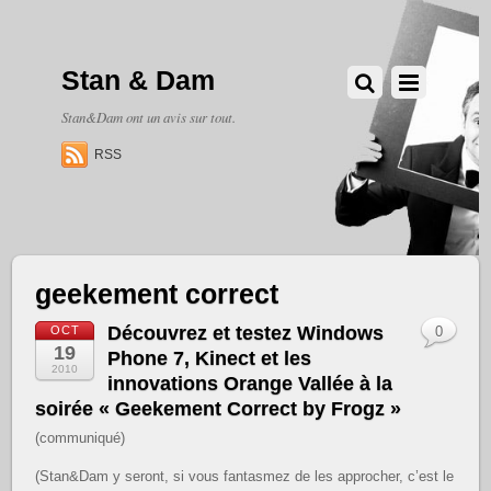
Stan & Dam
Stan&Dam ont un avis sur tout.
RSS
geekement correct
Découvrez et testez Windows
OCT
0
19
Phone 7, Kinect et les
2010
innovations Orange Vallée à la
soirée « Geekement Correct by Frogz »
(communiqué)
(Stan&Dam y seront, si vous fantasmez de les approcher, c’est le