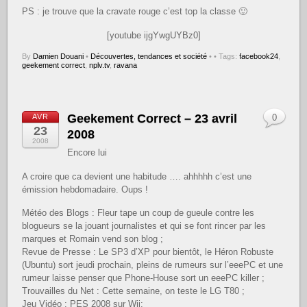
PS : je trouve que la cravate rouge c’est top la classe 🙂
[youtube ijgYwgUYBz0]
By
Damien Douani
•
Découvertes, tendances et société
•
• Tags:
facebook24
,
geekement correct
,
nplv.tv
,
ravana
Geekement Correct – 23 avril
AVR
0
23
2008
2008
Encore lui
A croire que ca devient une habitude …. ahhhhh c’est une
émission hebdomadaire. Oups !
Météo des Blogs : Fleur tape un coup de gueule contre les
blogueurs se la jouant journalistes et qui se font rincer par les
marques et Romain vend son blog ;
Revue de Presse : Le SP3 d’XP pour bientôt, le Héron Robuste
(Ubuntu) sort jeudi prochain, pleins de rumeurs sur l’eeePC et une
rumeur laisse penser que Phone-House sort un eeePC killer ;
Trouvailles du Net : Cette semaine, on teste le LG T80 ;
Jeu Vidéo : PES 2008 sur Wii;