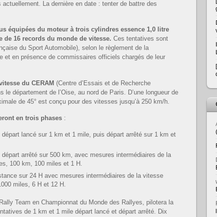
s actuellement. La dernière en date : tenter de battre des
us équipées du moteur à trois cylindres essence 1,0 litre
ie de 16 records du monde de vitesse.
Ces tentatives sont
nçaise du Sport Automobile), selon le règlement de la
le et en présence de commissaires officiels chargés de leur
 vitesse du CERAM
(Centre d’Essais et de Recherche
s le département de l’Oise, au nord de Paris. D’une longueur de
aximale de 45° est conçu pour des vitesses jusqu’à 250 km/h.
eront en trois phases
:
 départ lancé sur 1 km et 1 mile, puis départ arrêté sur 1 km et
 départ arrêté sur 500 km, avec mesures intermédiaires de la
es, 100 km, 100 miles et 1 H.
istance sur 24 H avec mesures intermédiaires de la vitesse
000 miles, 6 H et 12 H.
d Rally Team en Championnat du Monde des Rallyes, pilotera la
atives de 1 km et 1 mile départ lancé et départ arrêté. Dix