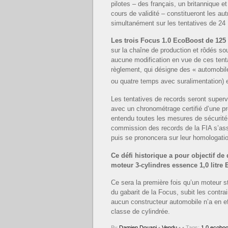
pilotes – des français, un britannique et
cours de validité – constitueront les a
simultanément sur les tentatives de 24
Les trois Focus 1.0 EcoBoost de 125
sur la chaîne de production et rôdés sou
aucune modification en vue de ces tenta
règlement, qui désigne des « automobile
ou quatre temps avec suralimentation) 
Les tentatives de records seront super
avec un chronométrage certifié d’une pr
entendu toutes les mesures de sécurité 
commission des records de la FIA s’ass
puis se prononcera sur leur homologati
Ce défi historique a pour objectif d
moteur 3-cylindres essence 1,0 litre
Ce sera la première fois qu’un moteur st
du gabarit de la Focus, subit les contra
aucun constructeur automobile n’a en ef
classe de cylindrée.
By
Damien Douani
•
Vendu
•
• Tags:
1.0 ecoboo