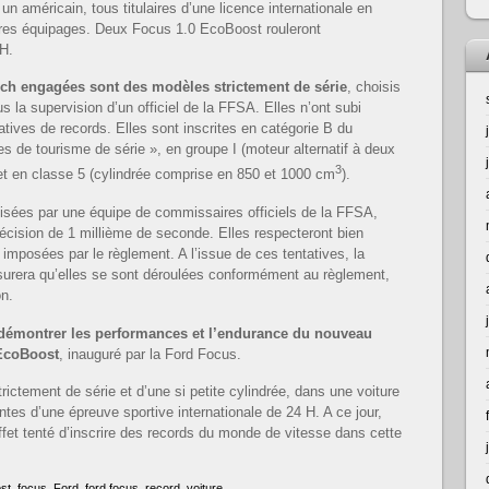
 un américain, tous titulaires d’une licence internationale en
utres équipages. Deux Focus 1.0 EcoBoost rouleront
 H.
 ch engagées sont des modèles strictement de série
, choisis
s la supervision d’un officiel de la FFSA. Elles n’ont subi
tives de records. Elles sont inscrites en catégorie B du
s de tourisme de série », en groupe I (moteur alternatif à deux
3
et en classe 5 (cylindrée comprise en 850 et 1000 cm
).
visées par une équipe de commissaires officiels de la FFSA,
écision de 1 millième de seconde. Elles respecteront bien
imposées par le règlement. A l’issue de ces tentatives, la
urera qu’elles se sont déroulées conformément au règlement,
on.
e démontrer les performances et l’endurance du nouveau
 EcoBoost
, inauguré par la Ford Focus.
rictement de série et d’une si petite cylindrée, dans une voiture
intes d’une épreuve sportive internationale de 24 H. A ce jour,
fet tenté d’inscrire des records du monde de vitesse dans cette
st
,
focus
,
Ford
,
ford focus
,
record
,
voiture