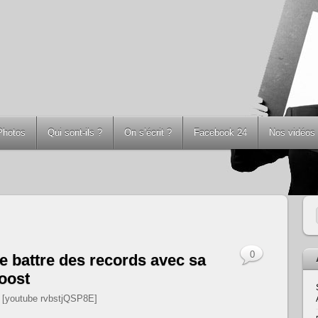
Photos
Qui sont-ils ?
On s’écrit ?
Facebook 24
Nos vidéos
0
de battre des records avec sa
oost
[youtube rvbstjQSP8E]