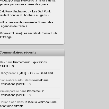
[VIDEO] Orange NeoRetro : l’histoire de sa
genèse par ses trois pères designers
Daft Punk Unchained : « Les Daft Punk
veulent donner du bonheur au gens »
Infiltrez en avant-première le Bureau des
Légendes de Canal+
[Vidéo exclusive] Les secrets du Social Hub
d’Orange
Commentaires récents
Alex
dans
Prometheus: Explications
(SPOILER)
François
dans
[MàJ] BLOGS – Dead end
Diane-alice Radou
dans
Prometheus:
Explications (SPOILER)
wlmtemporaire
dans
Prometheus:
Explications (SPOILER)
Florian Saab
dans
Test de la Whirpool Pure,
la fontaine filtrante