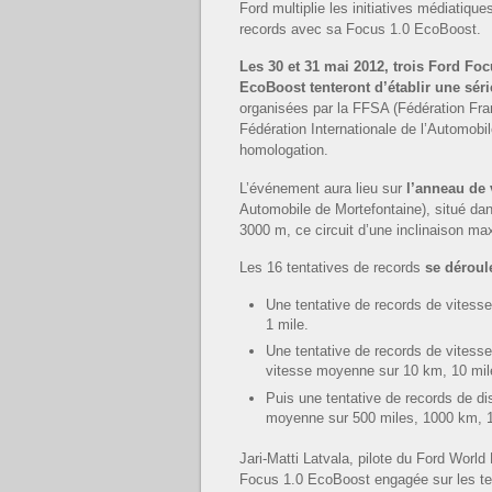
Ford multiplie les initiatives médiatique
records avec sa Focus 1.0 EcoBoost.
Les 30 et 31 mai 2012, trois Ford Foc
EcoBoost tenteront d’établir une sér
organisées par la FFSA (Fédération Fra
Fédération Internationale de l’Automobi
homologation.
L’événement aura lieu sur
l’anneau de
Automobile de Mortefontaine), situé dan
3000 m, ce circuit d’une inclinaison m
Les 16 tentatives de records
se déroul
Une tentative de records de vitesse
1 mile.
Une tentative de records de vitesse
vitesse moyenne sur 10 km, 10 mil
Puis une tentative de records de d
moyenne sur 500 miles, 1000 km, 1
Jari-Matti Latvala, pilote du Ford Worl
Focus 1.0 EcoBoost engagée sur les tent