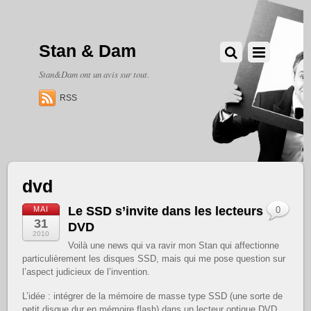
Stan & Dam
Stan&Dam ont un avis sur tout.
RSS
dvd
Le SSD s’invite dans les lecteurs
MAI
0
31
DVD
2010
Voilà une news qui va ravir mon Stan qui affectionne
particulièrement les disques SSD, mais qui me pose question sur
l’aspect judicieux de l’invention.
L’idée : intégrer de la mémoire de masse type SSD (une sorte de
petit disque dur en mémoire flash) dans un lecteur optique DVD.