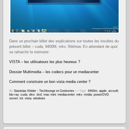
Dans un prochain billet des explications sur toutes les insultes du
présent billet – cuda, 9400M, mkv, ffdshow. En attendant de quoi
se rafraichir la mémoire:
VISTA – les utilisateurs les plus heureux ?
Dossier Multimedia – les codecs pour un mediacenter
Comment construire un bon vista media center ?
By
Stanislas Khider
•
Techlounge et Geekeries
•
• Tags:
9400m
,
apple
,
arcsoft
,
blu-ray
,
cuda
,
divx
,
dvd
,
mac mini
,
mediacenter
,
mkv
,
nvidia
,
powerDVD
,
seven
,
tnt
,
vista
,
windows