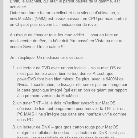
Enfin, le MacMini, qui était le parent pauvre de la gamme, est
actualisé.
Outre son forme factor excellent et son silence d’utilisation, le
new MacMini (NMM) est assez puissant en CPU pur mais surtout
en Chipset pour devenir LE mediacenter de rêve.
Au risque de choquer tous les mac addict … pour en faire un
mediacenter de rêve, la bête doit être passé en Vista ou mieux
encore Seven. On se calme !!!
Je m’explique. Un mediacenter c’est quoi:
un lecteur de DVD avec un bon logiciel – sous mac OS ce
n’est pas terrible aussi bien le tout dernier Arcsoft que
powerDVD font bien bien mieux. De plus, avec le 9400M de
Nvidia, l’accélération, le lissage, etc seront pris en charge par
la carte graphique intégré (qui est un bon de géant par rapport
à la première version du MacMini)
un tuner TNT – là je dois m’incliner eyesoft sur MacOS
dépasse de loin tout programme pour recevoir la TNT sur un
PC MAIS il ne s’intègre pas dans une interface unifié comme
sous PC
un lecteur de DivX – gros gros carton rouge pour MacOS
malgré l’installation de codec … la lecture de DivX n’est pas