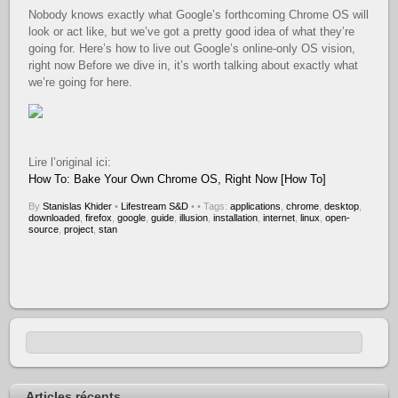
Nobody knows exactly what Google’s forthcoming Chrome OS will
look or act like, but we’ve got a pretty good idea of what they’re
going for. Here’s how to live out Google’s online-only OS vision,
right now Before we dive in, it’s worth talking about exactly what
we’re going for here.
Lire l’original ici:
How To: Bake Your Own Chrome OS, Right Now [How To]
By
Stanislas Khider
•
Lifestream S&D
•
• Tags:
applications
,
chrome
,
desktop
,
downloaded
,
firefox
,
google
,
guide
,
illusion
,
installation
,
internet
,
linux
,
open-
source
,
project
,
stan
Articles récents