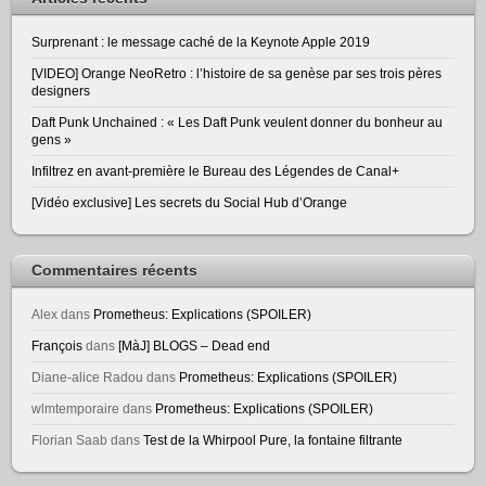
Surprenant : le message caché de la Keynote Apple 2019
[VIDEO] Orange NeoRetro : l’histoire de sa genèse par ses trois pères
designers
Daft Punk Unchained : « Les Daft Punk veulent donner du bonheur au
gens »
Infiltrez en avant-première le Bureau des Légendes de Canal+
[Vidéo exclusive] Les secrets du Social Hub d’Orange
Commentaires récents
Alex
dans
Prometheus: Explications (SPOILER)
François
dans
[MàJ] BLOGS – Dead end
Diane-alice Radou
dans
Prometheus: Explications (SPOILER)
wlmtemporaire
dans
Prometheus: Explications (SPOILER)
Florian Saab
dans
Test de la Whirpool Pure, la fontaine filtrante