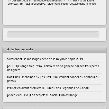
By
Damien Douani
•
Techlounge et Geekeries
•
• Tags:
back to the future
,
delorean
,
film
,
futur
,
prospective
,
retour vers le futur
,
voyage dans le temps
Articles récents
Surprenant : le message caché de la Keynote Apple 2019
[VIDEO] Orange NeoRetro : l’histoire de sa genèse par ses trois pères
designers
Daft Punk Unchained : « Les Daft Punk veulent donner du bonheur au
gens »
Infiltrez en avant-première le Bureau des Légendes de Canal+
[Vidéo exclusive] Les secrets du Social Hub d’Orange