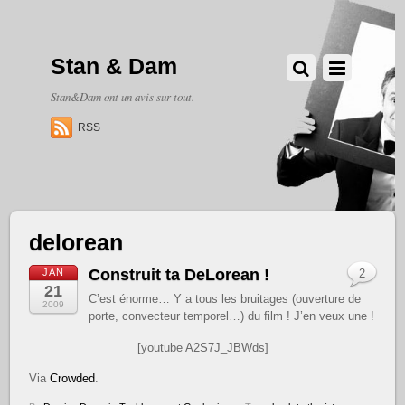
Stan & Dam
Stan&Dam ont un avis sur tout.
RSS
delorean
Construit ta DeLorean !
JAN
2
21
C’est énorme… Y a tous les bruitages (ouverture de
2009
porte, convecteur temporel…) du film ! J’en veux une !
[youtube A2S7J_JBWds]
Via
Crowded
.