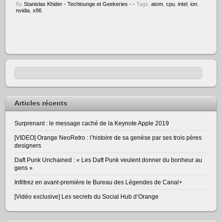
By
Stanislas Khider
•
Techlounge et Geekeries
•
• Tags:
atom
,
cpu
,
intel
,
ion
,
nvidia
,
x86
Articles récents
Surprenant : le message caché de la Keynote Apple 2019
[VIDEO] Orange NeoRetro : l’histoire de sa genèse par ses trois pères
designers
Daft Punk Unchained : « Les Daft Punk veulent donner du bonheur au
gens »
Infiltrez en avant-première le Bureau des Légendes de Canal+
[Vidéo exclusive] Les secrets du Social Hub d’Orange