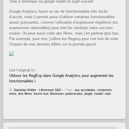
Stan a remarqué via google reader le sujet suivant:
Google Analytics fourni un tas de fonctionnalités très facile
d’accès, mais il permet aussi d’utiliser certaines fonctionnalités
assez puissantes, comme l’utilisation d’expression régulières (ou
expressions rationnelles) pour trier les résultats selon son bon
vouloir. On peut aussi créer des filtres, mais j’en parlerai plus bas.
Par exemple, pour moi, j’utilise les Regexp pour voir tout de suite
l’impact de mes derniers billets sur la journée passé
Lire l’original ici:
Utilisez les RegExp dans Google Analytics pour augmenter les
fonctionnalités !
By
Stanislas Khider
•
Lifestream S&D
•
• Tags:
aux-accolades
,
comprises-
entre
,
des-filtres
,
fourre-tout
,
lifestream
,
parlerai-plus
,
plugin
,
reader
,
stan