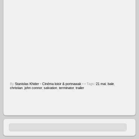
By
Stanislas Khider
•
Cinéma loisir & portnawak
•
• Tags:
21 mai
,
bale
,
christian
,
john connor
,
salvation
,
terminator
,
trailer