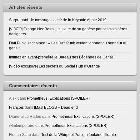
Articles récents
Surprenant : le message caché de la Keynote Apple 2019
[VIDEO] Orange NeoRetro : l’histoire de sa genèse par ses trois pères
designers
Daft Punk Unchained : « Les Daft Punk veulent donner du bonheur au
gens »
Infiltrez en avant-première le Bureau des Légendes de Canal+
[Vidéo exclusive] Les secrets du Social Hub d’Orange
Commentaires récents
Alex
dans
Prometheus: Explications (SPOILER)
François
dans
[MàJ] BLOGS – Dead end
Diane-alice Radou
dans
Prometheus: Explications (SPOILER)
wlmtemporaire
dans
Prometheus: Explications (SPOILER)
Florian Saab
dans
Test de la Whirpool Pure, la fontaine filtrante