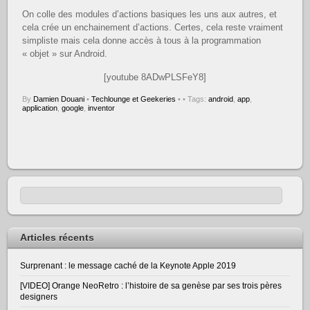
On colle des modules d’actions basiques les uns aux autres, et
cela crée un enchainement d’actions. Certes, cela reste vraiment
simpliste mais cela donne accès à tous à la programmation
« objet » sur Android.
[youtube 8ADwPLSFeY8]
By
Damien Douani
•
Techlounge et Geekeries
•
• Tags:
android
,
app
,
application
,
google
,
inventor
Articles récents
Surprenant : le message caché de la Keynote Apple 2019
[VIDEO] Orange NeoRetro : l’histoire de sa genèse par ses trois pères
designers